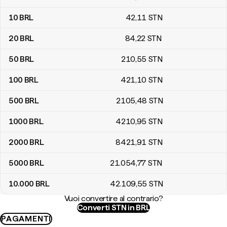
10
BRL
42
,11
STN
20
BRL
84
,22
STN
50
BRL
210
,55
STN
100
BRL
421
,10
STN
500
BRL
2105
,48
STN
1000
BRL
4210
,95
STN
2000
BRL
8421
,91
STN
5000
BRL
21.054
,77
STN
10.000
BRL
42.109
,55
STN
Vuoi convertire al contrario?
Converti STN in BRL
PAGAMENTI