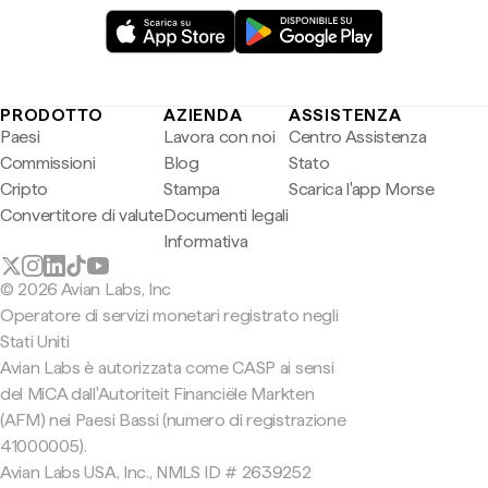
PRODOTTO
AZIENDA
ASSISTENZA
Paesi
Lavora con noi
Centro Assistenza
Commissioni
Blog
Stato
Cripto
Stampa
Scarica l'app Morse
Convertitore di valute
Documenti legali
Informativa
© 2026 Avian Labs, Inc
Operatore di servizi monetari registrato negli
Stati Uniti
Avian Labs è autorizzata come CASP ai sensi
del MiCA dall'Autoriteit Financiële Markten
(AFM) nei Paesi Bassi (numero di registrazione
41000005).
Avian Labs USA, Inc., NMLS ID # 2639252