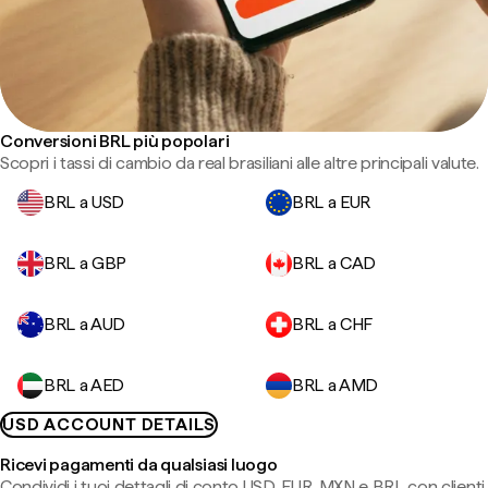
Conversioni BRL più popolari
Scopri i tassi di cambio da real brasiliani alle altre principali valute.
BRL a USD
BRL a EUR
BRL a GBP
BRL a CAD
BRL a AUD
BRL a CHF
BRL a AED
BRL a AMD
USD ACCOUNT DETAILS
Ricevi pagamenti da qualsiasi luogo
Condividi i tuoi dettagli di conto USD, EUR, MXN e BRL con clienti