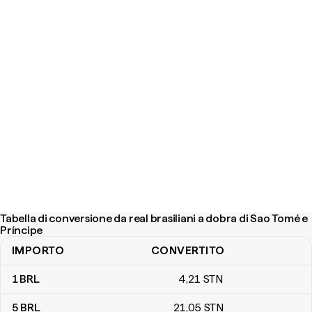
Tabella di conversione da real brasiliani a dobra di Sao Tomé e
Príncipe
IMPORTO
CONVERTITO
Tabella di conversione da real brasiliani a dobra di Sao Tomé e Prí
1
BRL
4
,21
STN
5
BRL
21
,05
STN