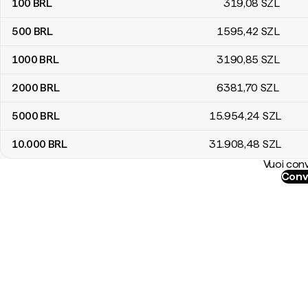
100
BRL
319
,08
SZL
500
BRL
1595
,42
SZL
1000
BRL
3190
,85
SZL
2000
BRL
6381
,70
SZL
5000
BRL
15.954
,24
SZL
10.000
BRL
31.908
,48
SZL
Vuoi conv
Conve