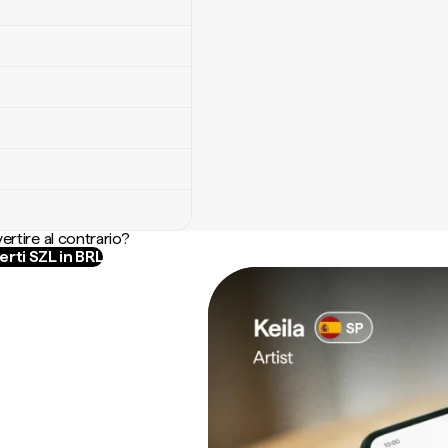
ertire al contrario?
rti SZL in BRL