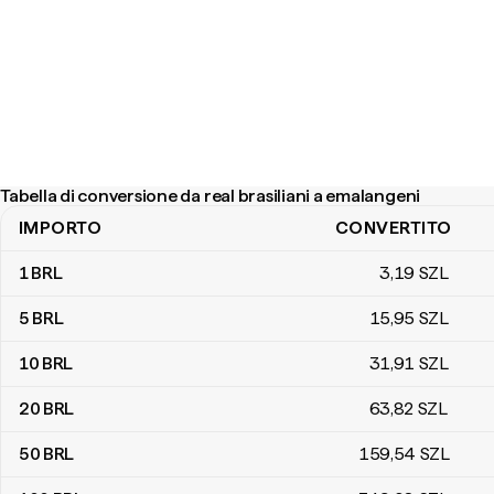
Tabella di conversione da real brasiliani a emalangeni
IMPORTO
CONVERTITO
Tabella di conversione da real brasiliani a emalangeni
1
BRL
3
,19
SZL
5
BRL
15
,95
SZL
10
BRL
31
,91
SZL
20
BRL
63
,82
SZL
50
BRL
159
,54
SZL