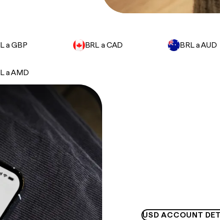
L a GBP
BRL a CAD
BRL a AUD
L a AMD
USD ACCOUNT DET