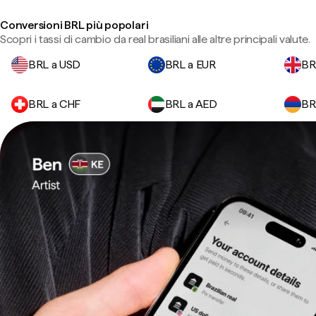
Conversioni BRL più popolari
Scopri i tassi di cambio da real brasiliani alle altre principali valute.
BRL a USD
BRL a EUR
BR
BRL a CHF
BRL a AED
BR