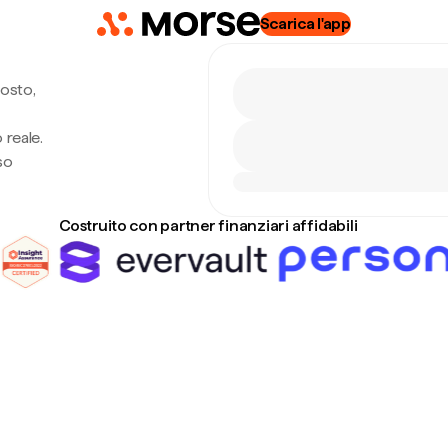
Scarica l'app
osto,
 reale.
so
Costruito con partner finanziari affidabili