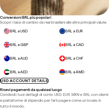
Conversioni BRL più popolari
Scopri i tassi di cambio da real brasiliani alle altre principali valute.
BRL a USD
BRL a EUR
BRL a GBP
BRL a CAD
BRL a AUD
BRL a CHF
BRL a AED
BRL a AMD
USD ACCOUNT DETAILS
Ricevi pagamenti da qualsiasi luogo
Condividi i tuoi dettagli di conto USD, EUR, MXN e BRL con clienti
e piattaforme di stipendio per farti pagare come un locale, in
tutto il mondo.