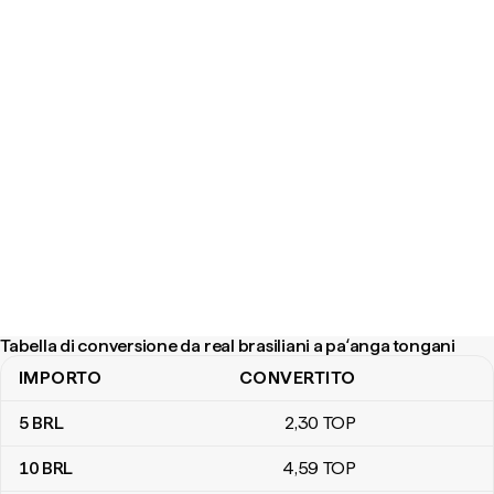
Tabella di conversione da real brasiliani a paʻanga tongani
IMPORTO
CONVERTITO
Tabella di conversione da real brasiliani a paʻanga tongani
5
BRL
2
,30
TOP
10
BRL
4
,59
TOP