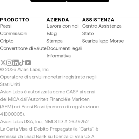
PRODOTTO
AZIENDA
ASSISTENZA
Paesi
Lavora con noi
Centro Assistenza
Commissioni
Blog
Stato
Cripto
Stampa
Scarica l'app Morse
Convertitore di valute
Documenti legali
Informativa
© 2026 Avian Labs, Inc
Operatore di servizi monetari registrato negli
Stati Uniti
Avian Labs è autorizzata come CASP ai sensi
del MiCA dall'Autoriteit Financiële Markten
(AFM) nei Paesi Bassi (numero di registrazione
41000005).
Avian Labs USA, Inc., NMLS ID # 2639252
La Carta Visa di Debito Prepagata (la "Carta") è
emessa da Lead Bank su licenza di Visa U.S.A.