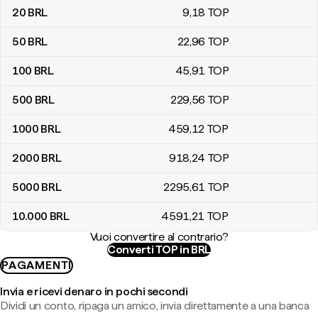
20
BRL
9
,18
TOP
50
BRL
22
,96
TOP
100
BRL
45
,91
TOP
500
BRL
229
,56
TOP
1000
BRL
459
,12
TOP
2000
BRL
918
,24
TOP
5000
BRL
2295
,61
TOP
10.000
BRL
4591
,21
TOP
Vuoi convertire al contrario?
Converti TOP in BRL
PAGAMENTI
Invia e ricevi denaro in pochi secondi
Dividi un conto, ripaga un amico, invia direttamente a una banca