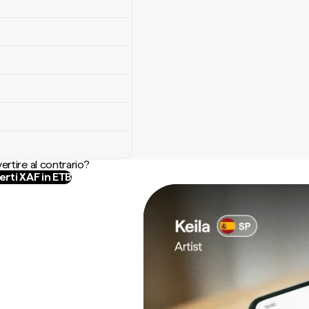
ertire al contrario?
rti XAF in ETB