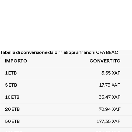
Tabella di conversione da birr etiopi a franchi CFA BEAC
IMPORTO
CONVERTITO
Tabella di conversione da birr etiopi a franchi CFA BEAC
1
ETB
3
,55
XAF
5
ETB
17
,73
XAF
10
ETB
35
,47
XAF
20
ETB
70
,94
XAF
50
ETB
177
,35
XAF