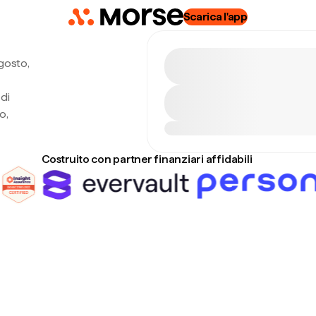
Scarica l'app
gosto,
di
o,
Costruito con partner finanziari affidabili