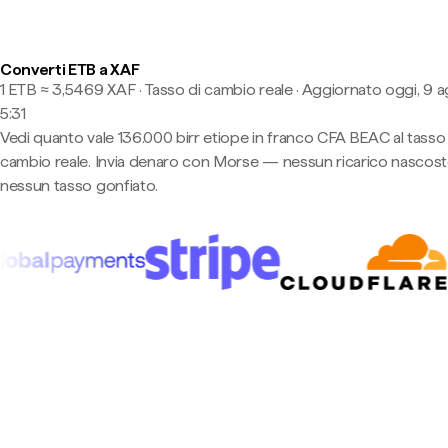
Converti ETB a XAF
1 ETB ≈ 3,5469 XAF · Tasso di cambio reale
·
Aggiornato oggi, 9 a
5:31
Vedi quanto vale 136.000 birr etiope in franco CFA BEAC al tasso 
cambio reale. Invia denaro con Morse — nessun ricarico nascost
nessun tasso gonfiato.