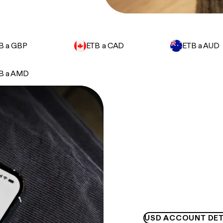
B a GBP
ETB a CAD
ETB a AUD
B a AMD
USD ACCOUNT DET