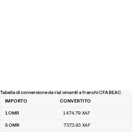
Tabella di conversione da rial omaniti a franchi CFA BEAC
IMPORTO
CONVERTITO
Tabella di conversione da rial omaniti a franchi CFA BEAC
1
OMR
1474
,79
XAF
5
OMR
7373
,93
XAF