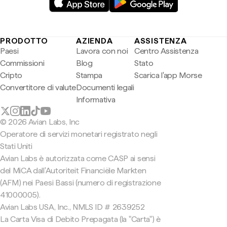
PRODOTTO
AZIENDA
ASSISTENZA
Paesi
Lavora con noi
Centro Assistenza
Commissioni
Blog
Stato
Cripto
Stampa
Scarica l'app Morse
Convertitore di valute
Documenti legali
Informativa
© 2026 Avian Labs, Inc
Operatore di servizi monetari registrato negli
Stati Uniti
Avian Labs è autorizzata come CASP ai sensi
del MiCA dall'Autoriteit Financiële Markten
(AFM) nei Paesi Bassi (numero di registrazione
41000005).
Avian Labs USA, Inc., NMLS ID # 2639252
La Carta Visa di Debito Prepagata (la "Carta") è