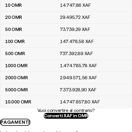
10
OMR
14.747
,86
XAF
20
OMR
29.495
,72
XAF
50
OMR
73.739
,29
XAF
100
OMR
147.478
,58
XAF
500
OMR
737.392
,89
XAF
1000
OMR
1.474.785
,78
XAF
2000
OMR
2.949.571
,56
XAF
5000
OMR
7.373.928
,90
XAF
10.000
OMR
14.747.857
,80
XAF
Vuoi convertire al contrario?
Converti XAF in OMR
PAGAMENTI