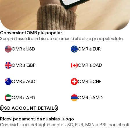
Conversioni OMR più popolari
Scopri i tassi di cambio da rial omaniti alle altre principali valute.
OMR a USD
OMR a EUR
OMR a GBP
OMR a CAD
OMR a AUD
OMR a CHF
OMR a AED
OMR a AMD
USD ACCOUNT DETAILS
Ricevi pagamenti da qualsiasi luogo
Condividi i tuoi dettagli di conto USD, EUR, MXN e BRL con clienti