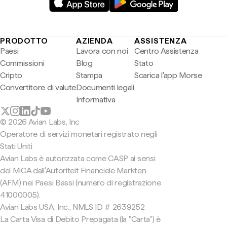
PRODOTTO
AZIENDA
ASSISTENZA
Paesi
Lavora con noi
Centro Assistenza
Commissioni
Blog
Stato
Cripto
Stampa
Scarica l'app Morse
Convertitore di valute
Documenti legali
Informativa
© 2026 Avian Labs, Inc
Operatore di servizi monetari registrato negli
Stati Uniti
Avian Labs è autorizzata come CASP ai sensi
del MiCA dall'Autoriteit Financiële Markten
(AFM) nei Paesi Bassi (numero di registrazione
41000005).
Avian Labs USA, Inc., NMLS ID # 2639252
La Carta Visa di Debito Prepagata (la "Carta") è