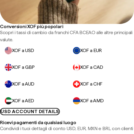
Conversioni XOF più popolari
Scopri i tassi di cambio da franchi CFA BCEAO alle altre principali
valute.
XOF a USD
XOF a EUR
XOF a GBP
XOF a CAD
XOF a AUD
XOF a CHF
XOF a AED
XOF a AMD
USD ACCOUNT DETAILS
Ricevi pagamenti da qualsiasi luogo
Condividi i tuoi dettagli di conto USD, EUR, MXN e BRL con clienti