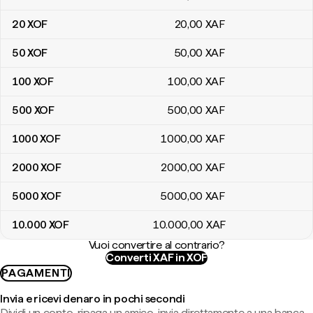
20
XOF
20
,00
XAF
50
XOF
50
,00
XAF
100
XOF
100
,00
XAF
500
XOF
500
,00
XAF
1000
XOF
1000
,00
XAF
2000
XOF
2000
,00
XAF
5000
XOF
5000
,00
XAF
10.000
XOF
10.000
,00
XAF
Vuoi convertire al contrario?
Converti XAF in XOF
PAGAMENTI
Invia e ricevi denaro in pochi secondi
Dividi un conto, ripaga un amico, invia direttamente a una banca