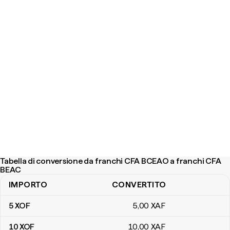
Tabella di conversione da franchi CFA BCEAO a franchi CFA
BEAC
IMPORTO
CONVERTITO
Tabella di conversione da franchi CFA BCEAO a franchi CFA BEA
5
XOF
5
,00
XAF
10
XOF
10
,00
XAF