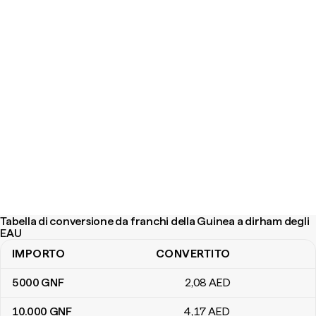
Tabella di conversione da franchi della Guinea a dirham degli
EAU
IMPORTO
CONVERTITO
Tabella di conversione da franchi della Guinea a dirham degli EAU
5000
GNF
2
,08
AED
10.000
GNF
4
,17
AED