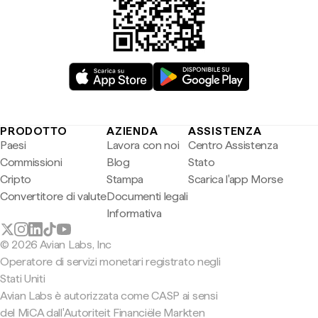
PRODOTTO
AZIENDA
ASSISTENZA
Paesi
Lavora con noi
Centro Assistenza
Commissioni
Blog
Stato
Cripto
Stampa
Scarica l'app Morse
Convertitore di valute
Documenti legali
Informativa
© 2026 Avian Labs, Inc
Operatore di servizi monetari registrato negli
Stati Uniti
Avian Labs è autorizzata come CASP ai sensi
del MiCA dall'Autoriteit Financiële Markten