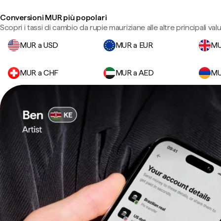
Conversioni MUR più popolari
Scopri i tassi di cambio da rupie mauriziane alle altre principali valu
MUR a USD
MUR a EUR
MU
MUR a CHF
MUR a AED
MU