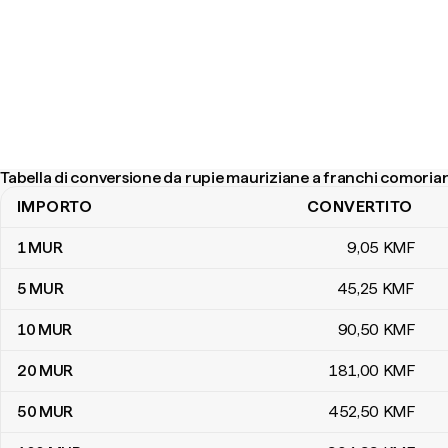
Tabella di conversione da rupie mauriziane a franchi comorian
IMPORTO
CONVERTITO
Tabella di conversione da rupie mauriziane a franchi comoriani
1
MUR
9
,05
KMF
5
MUR
45
,25
KMF
10
MUR
90
,50
KMF
20
MUR
181
,00
KMF
50
MUR
452
,50
KMF