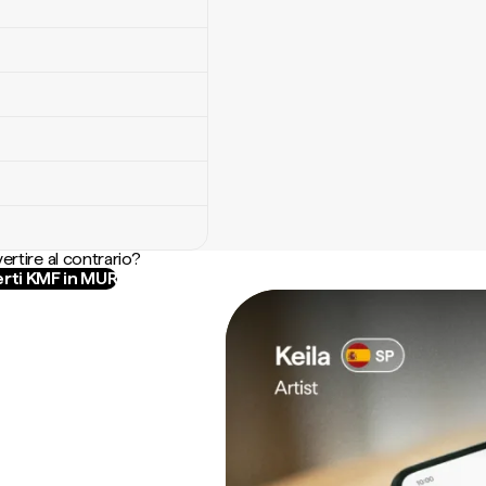
ertire al contrario?
rti KMF in MUR