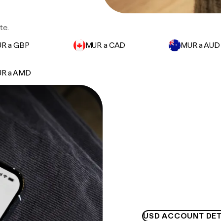
te.
R a GBP
MUR a CAD
MUR a AUD
R a AMD
USD ACCOUNT DET