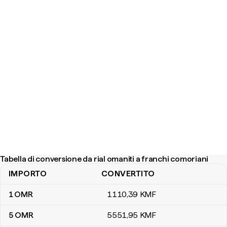
Tabella di conversione da rial omaniti a franchi comoriani
IMPORTO
CONVERTITO
Tabella di conversione da rial omaniti a franchi comoriani
1
OMR
1110
,39
KMF
5
OMR
5551
,95
KMF