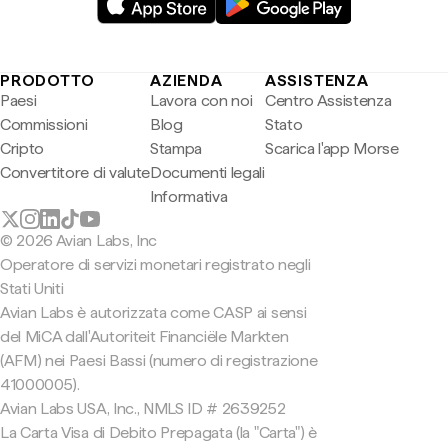
PRODOTTO
AZIENDA
ASSISTENZA
Paesi
Lavora con noi
Centro Assistenza
Commissioni
Blog
Stato
Cripto
Stampa
Scarica l'app Morse
Convertitore di valute
Documenti legali
Informativa
© 2026 Avian Labs, Inc
Operatore di servizi monetari registrato negli
Stati Uniti
Avian Labs è autorizzata come CASP ai sensi
del MiCA dall'Autoriteit Financiële Markten
(AFM) nei Paesi Bassi (numero di registrazione
41000005).
Avian Labs USA, Inc., NMLS ID # 2639252
La Carta Visa di Debito Prepagata (la "Carta") è