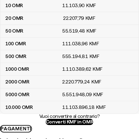
10
OMR
11.103
,90
KMF
20
OMR
22.207
,79
KMF
50
OMR
55.519
,48
KMF
100
OMR
111.038
,96
KMF
500
OMR
555.194
,81
KMF
1000
OMR
1.110.389
,62
KMF
2000
OMR
2.220.779
,24
KMF
5000
OMR
5.551.948
,09
KMF
10.000
OMR
11.103.896
,18
KMF
Vuoi convertire al contrario?
Converti KMF in OMR
PAGAMENTI