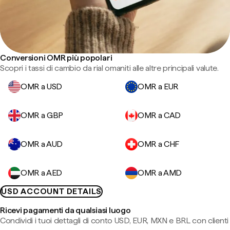
Conversioni OMR più popolari
Scopri i tassi di cambio da rial omaniti alle altre principali valute.
OMR a USD
OMR a EUR
OMR a GBP
OMR a CAD
OMR a AUD
OMR a CHF
OMR a AED
OMR a AMD
USD ACCOUNT DETAILS
Ricevi pagamenti da qualsiasi luogo
Condividi i tuoi dettagli di conto USD, EUR, MXN e BRL con clienti