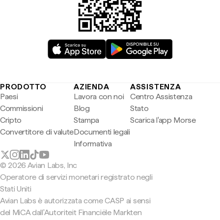
PRODOTTO
AZIENDA
ASSISTENZA
Paesi
Lavora con noi
Centro Assistenza
Commissioni
Blog
Stato
Cripto
Stampa
Scarica l'app Morse
Convertitore di valute
Documenti legali
Informativa
© 2026 Avian Labs, Inc
Operatore di servizi monetari registrato negli
Stati Uniti
Avian Labs è autorizzata come CASP ai sensi
del MiCA dall'Autoriteit Financiële Markten