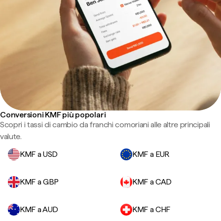
Conversioni KMF più popolari
Scopri i tassi di cambio da franchi comoriani alle altre principali
valute.
KMF a USD
KMF a EUR
KMF a GBP
KMF a CAD
KMF a AUD
KMF a CHF