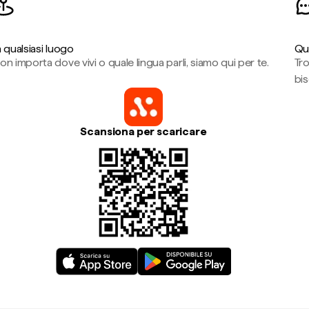
n qualsiasi luogo
Qu
on importa dove vivi o quale lingua parli, siamo qui per te.
Tr
bi
Scansiona per scaricare