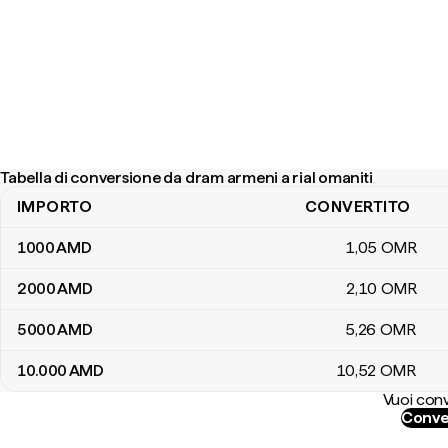
Tabella di conversione da dram armeni a rial omaniti
IMPORTO
CONVERTITO
Tabella di conversione da dram armeni a rial omaniti
1000
AMD
1
,05
OMR
2000
AMD
2
,10
OMR
5000
AMD
5
,26
OMR
10.000
AMD
10
,52
OMR
Vuoi conv
Conve