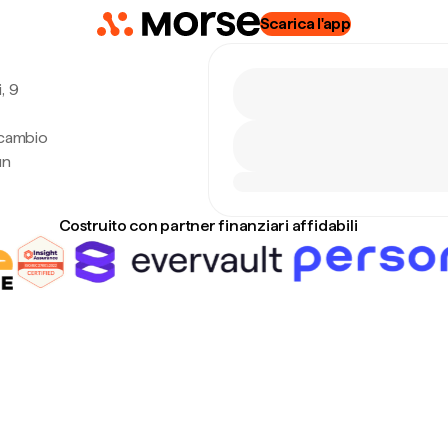
Scarica l'app
, 9
 cambio
un
Costruito con partner finanziari affidabili