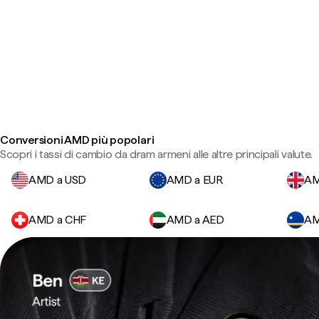
Conversioni AMD più popolari
Scopri i tassi di cambio da dram armeni alle altre principali valute.
AMD a USD
AMD a EUR
AM
AMD a CHF
AMD a AED
AM