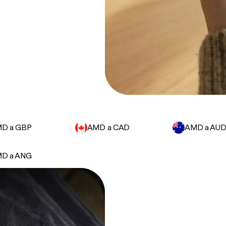
D a GBP
AMD a CAD
AMD a AU
D a ANG