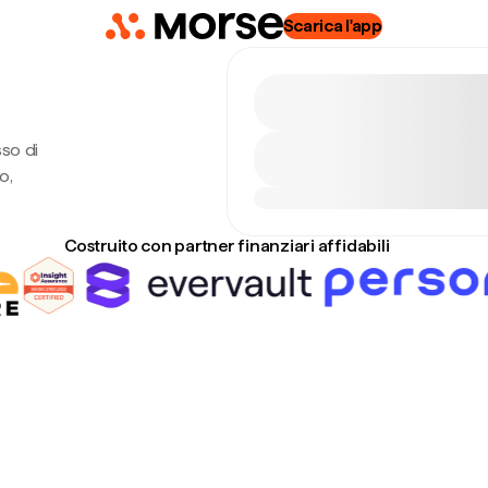
Scarica l'app
so di
o,
Costruito con partner finanziari affidabili