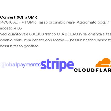
Converti XOF a OMR
1478,16 XOF ≈ 1 OMR · Tasso di cambio reale
·
Aggiornato oggi, 7
agosto, 4:05
Vedi quanto vale 600.000 franco CFA BCEAO in rial omanita al tas
cambio reale. Invia denaro con Morse — nessun ricarico nascost
nessun tasso gonfiato.