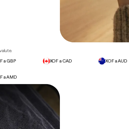
valute.
F a GBP
XOF a CAD
XOF a AUD
F a AMD