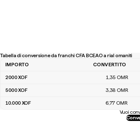
Tabella di conversione da franchi CFA BCEAO a rial omaniti
IMPORTO
CONVERTITO
Tabella di conversione da franchi CFA BCEAO a rial omaniti
2000
XOF
1
,35
OMR
5000
XOF
3
,38
OMR
10.000
XOF
6
,77
OMR
Vuoi conv
Conve