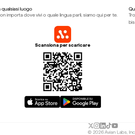
n qualsiasi luogo
Qu
on importa dove vivi o quale lingua parli, siamo qui per te.
Tr
bi
Scansiona per scaricare
© 2026 Avian Labs, In