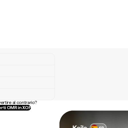
ertire al contrario?
rti OMR in XOF