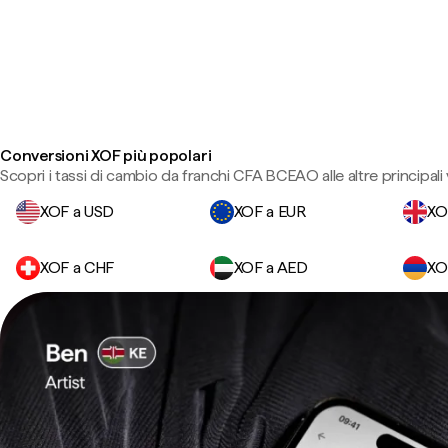
Conversioni XOF più popolari
Scopri i tassi di cambio da franchi CFA BCEAO alle altre principali 
XOF a USD
XOF a EUR
XO
XOF a CHF
XOF a AED
XO