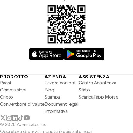
PRODOTTO
AZIENDA
ASSISTENZA
Paesi
Lavora con noi
Centro Assistenza
Commissioni
Blog
Stato
Cripto
Stampa
Scarica l'app Morse
Convertitore di valute
Documenti legali
Informativa
© 2026 Avian Labs, Inc
Operatore di servizi monetari registrato negli