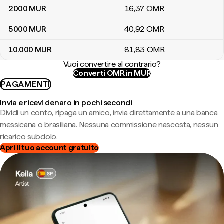
2000
MUR
16
,37
OMR
5000
MUR
40
,92
OMR
10.000
MUR
81
,83
OMR
Vuoi convertire al contrario?
Converti OMR in MUR
PAGAMENTI
Invia e ricevi denaro in pochi secondi
Dividi un conto, ripaga un amico, invia direttamente a una banca
messicana o brasiliana. Nessuna commissione nascosta, nessun
ricarico subdolo.
Apri il tuo account gratuito