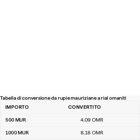
Tabella di conversione da rupie mauriziane a rial omaniti
IMPORTO
CONVERTITO
Tabella di conversione da rupie mauriziane a rial omaniti
500
MUR
4
,09
OMR
1000
MUR
8
,18
OMR