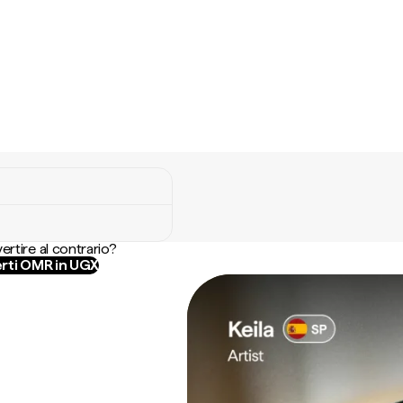
ertire al contrario?
rti OMR in UGX