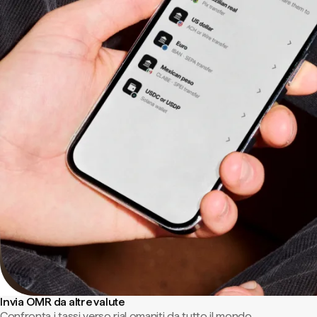
Invia OMR da altre valute
Confronta i tassi verso rial omaniti da tutto il mondo.