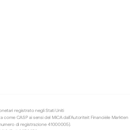
c
etari registrato negli Stati Uniti
ta come CASP ai sensi del MiCA dall'Autoriteit Financiële Markten
(numero di registrazione 41000005).