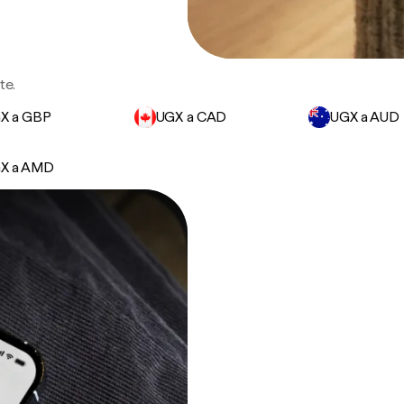
te.
X a GBP
UGX a CAD
UGX a AUD
X a AMD