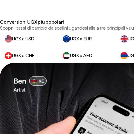
Conversioni UGX più popolari
Scopri i tassi di cambio da scellini ugandesi alle altre principali valu
UGX a USD
UGX a EUR
UG
UGX a CHF
UGX a AED
UG