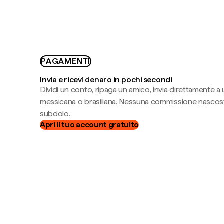
PAGAMENTI
Invia e ricevi denaro in pochi secondi
Dividi un conto, ripaga un amico, invia direttamente a
messicana o brasiliana. Nessuna commissione nascost
subdolo.
Apri il tuo account gratuito