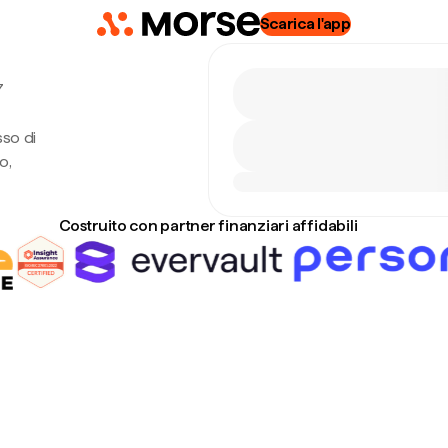
Scarica l'app
7
sso di
o,
Costruito con partner finanziari affidabili