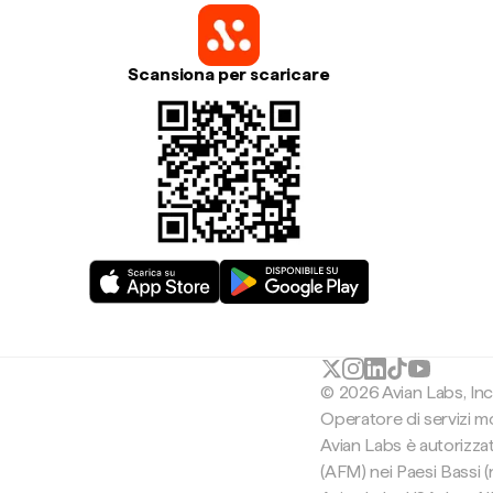
Scansiona per scaricare
© 2026 Avian Labs, In
Operatore di servizi mon
Avian Labs è autorizza
(AFM) nei Paesi Bassi 