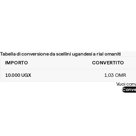
Tabella di conversione da scellini ugandesi a rial omaniti
IMPORTO
CONVERTITO
Tabella di conversione da scellini ugandesi a rial omaniti
10.000
UGX
1
,03
OMR
Vuoi conv
Conve