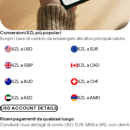
Conversioni SZL più popolari
Scopri i tassi di cambio da emalangeni alle altre principali valute.
SZL a USD
SZL a EUR
SZL a GBP
SZL a CAD
SZL a AUD
SZL a CHF
SZL a AED
SZL a AMD
USD ACCOUNT DETAILS
Ricevi pagamenti da qualsiasi luogo
Condividi i tuoi dettagli di conto USD, EUR, MXN e BRL con clienti