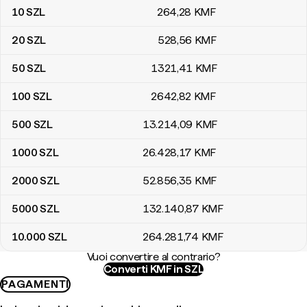
10
SZL
264
,28
KMF
20
SZL
528
,56
KMF
50
SZL
1321
,41
KMF
100
SZL
2642
,82
KMF
500
SZL
13.214
,09
KMF
1000
SZL
26.428
,17
KMF
2000
SZL
52.856
,35
KMF
5000
SZL
132.140
,87
KMF
10.000
SZL
264.281
,74
KMF
Vuoi convertire al contrario?
Converti KMF in SZL
PAGAMENTI