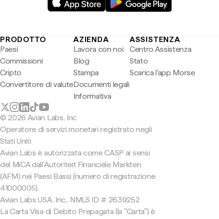
PRODOTTO
AZIENDA
ASSISTENZA
Paesi
Lavora con noi
Centro Assistenza
Commissioni
Blog
Stato
Cripto
Stampa
Scarica l'app Morse
Convertitore di valute
Documenti legali
Informativa
© 2026 Avian Labs, Inc
Operatore di servizi monetari registrato negli
Stati Uniti
Avian Labs è autorizzata come CASP ai sensi
del MiCA dall'Autoriteit Financiële Markten
(AFM) nei Paesi Bassi (numero di registrazione
41000005).
Avian Labs USA, Inc., NMLS ID # 2639252
La Carta Visa di Debito Prepagata (la "Carta") è