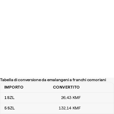
Tabella di conversione da emalangeni a franchi comoriani
IMPORTO
CONVERTITO
Tabella di conversione da emalangeni a franchi comoriani
1
SZL
26
,43
KMF
5
SZL
132
,14
KMF