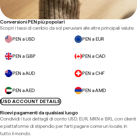
Conversioni PEN più popolari
Scopri i tassi di cambio da sol peruviani alle altre principali valute.
PEN a USD
PEN a EUR
PEN a GBP
PEN a CAD
PEN a AUD
PEN a CHF
PEN a AED
PEN a AMD
USD ACCOUNT DETAILS
Ricevi pagamenti da qualsiasi luogo
Condividi i tuoi dettagli di conto USD, EUR, MXN e BRL con clienti
e piattaforme di stipendio per farti pagare come un locale, in
tutto il mondo.