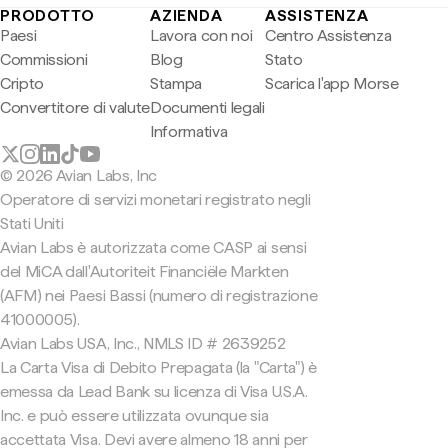
PRODOTTO
AZIENDA
ASSISTENZA
Paesi
Lavora con noi
Centro Assistenza
Commissioni
Blog
Stato
Cripto
Stampa
Scarica l'app Morse
Convertitore di valute
Documenti legali
Informativa
© 2026 Avian Labs, Inc
Operatore di servizi monetari registrato negli
Stati Uniti
Avian Labs è autorizzata come CASP ai sensi
del MiCA dall'Autoriteit Financiële Markten
(AFM) nei Paesi Bassi (numero di registrazione
41000005).
Avian Labs USA, Inc., NMLS ID # 2639252
La Carta Visa di Debito Prepagata (la "Carta") è
emessa da Lead Bank su licenza di Visa U.S.A.
Inc. e può essere utilizzata ovunque sia
accettata Visa. Devi avere almeno 18 anni per