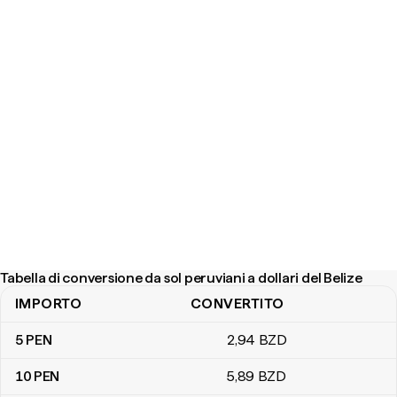
Tabella di conversione da sol peruviani a dollari del Belize
IMPORTO
CONVERTITO
Tabella di conversione da sol peruviani a dollari del Belize
5
PEN
2
,94
BZD
10
PEN
5
,89
BZD