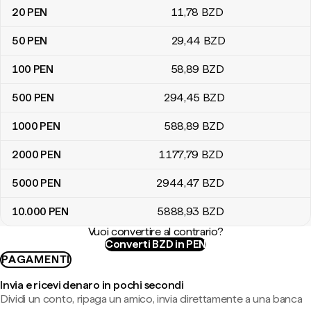
20
PEN
11
,78
BZD
50
PEN
29
,44
BZD
100
PEN
58
,89
BZD
500
PEN
294
,45
BZD
1000
PEN
588
,89
BZD
2000
PEN
1177
,79
BZD
5000
PEN
2944
,47
BZD
10.000
PEN
5888
,93
BZD
Vuoi convertire al contrario?
Converti BZD in PEN
PAGAMENTI
Invia e ricevi denaro in pochi secondi
Dividi un conto, ripaga un amico, invia direttamente a una banca