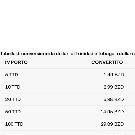
Tabella di conversione da dollari di Trinidad e Tobago a dollari 
IMPORTO
CONVERTITO
Tabella di conversione da dollari di Trinidad e Tobago a dollari del 
5
TTD
1
,49
BZD
10
TTD
2
,99
BZD
20
TTD
5
,98
BZD
50
TTD
14
,95
BZD
100
TTD
29
,89
BZD