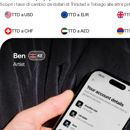
Scopri i tassi di cambio da dollari di Trinidad e Tobago alle altre pri
TTD a USD
TTD a EUR
TT
TTD a CHF
TTD a AED
TT