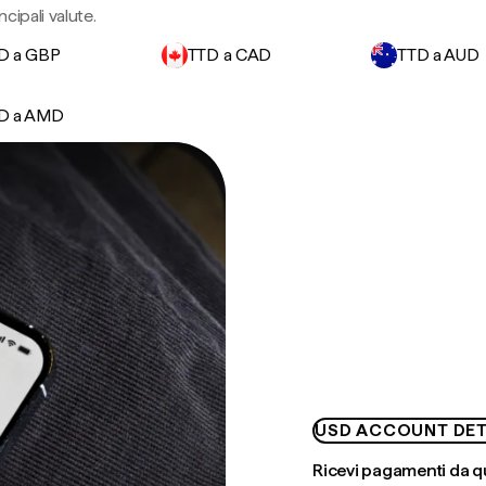
ncipali valute.
D a GBP
TTD a CAD
TTD a AUD
D a AMD
USD ACCOUNT DET
Ricevi pagamenti da q