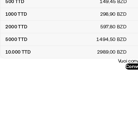
500
TTD
149
,45
BZD
1000
TTD
298
,90
BZD
2000
TTD
597
,80
BZD
5000
TTD
1494
,50
BZD
10.000
TTD
2989
,00
BZD
Vuoi conv
Conve