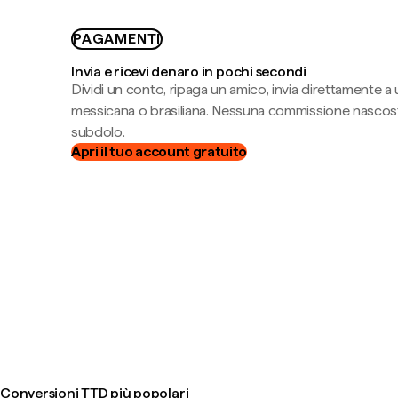
PAGAMENTI
Invia e ricevi denaro in pochi secondi
Dividi un conto, ripaga un amico, invia direttamente a
messicana o brasiliana. Nessuna commissione nascost
subdolo.
Apri il tuo account gratuito
Conversioni TTD più popolari