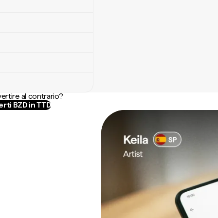
ertire al contrario?
rti BZD in TTD