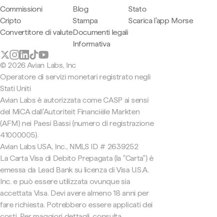
Commissioni
Blog
Stato
Cripto
Stampa
Scarica l'app Morse
Convertitore di valute
Documenti legali
Informativa
© 2026 Avian Labs, Inc
Operatore di servizi monetari registrato negli
Stati Uniti
Avian Labs è autorizzata come CASP ai sensi
del MiCA dall'Autoriteit Financiële Markten
(AFM) nei Paesi Bassi (numero di registrazione
41000005).
Avian Labs USA, Inc., NMLS ID # 2639252
La Carta Visa di Debito Prepagata (la "Carta") è
emessa da Lead Bank su licenza di Visa U.S.A.
Inc. e può essere utilizzata ovunque sia
accettata Visa. Devi avere almeno 18 anni per
fare richiesta. Potrebbero essere applicati dei
costi. Per maggiori dettagli, consulta