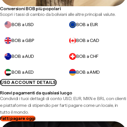
Conversioni BOB più popolari
Scopri i tassi di cambio da boliviani alle altre principali valute.
BOB a USD
BOB a EUR
BOB a GBP
BOB a CAD
BOB a AUD
BOB a CHF
BOB a AED
BOB a AMD
USD ACCOUNT DETAILS
Ricevi pagamenti da qualsiasi luogo
Condividi i tuoi dettagli di conto USD, EUR, MXN e BRL con clienti
e piattaforme di stipendio per farti pagare come un locale, in
tutto il mondo.
Fatti pagare oggi