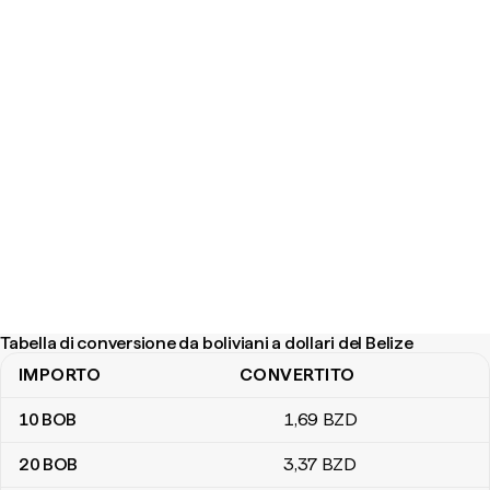
Tabella di conversione da boliviani a dollari del Belize
IMPORTO
CONVERTITO
Tabella di conversione da boliviani a dollari del Belize
10
BOB
1
,69
BZD
20
BOB
3
,37
BZD