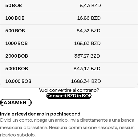
50
BOB
8
,43
BZD
100
BOB
16
,86
BZD
500
BOB
84
,32
BZD
1000
BOB
168
,63
BZD
2000
BOB
337
,27
BZD
5000
BOB
843
,17
BZD
10.000
BOB
1686
,34
BZD
Vuoi convertire al contrario?
Converti BZD in BOB
PAGAMENTI
Invia e ricevi denaro in pochi secondi
Dividi un conto, ripaga un amico, invia direttamente a una banca
messicana o brasiliana. Nessuna commissione nascosta, nessun
ricarico subdolo.