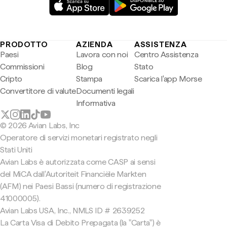
PRODOTTO
AZIENDA
ASSISTENZA
Paesi
Lavora con noi
Centro Assistenza
Commissioni
Blog
Stato
Cripto
Stampa
Scarica l'app Morse
Convertitore di valute
Documenti legali
Informativa
© 2026 Avian Labs, Inc
Operatore di servizi monetari registrato negli
Stati Uniti
Avian Labs è autorizzata come CASP ai sensi
del MiCA dall'Autoriteit Financiële Markten
(AFM) nei Paesi Bassi (numero di registrazione
41000005).
Avian Labs USA, Inc., NMLS ID # 2639252
La Carta Visa di Debito Prepagata (la "Carta") è