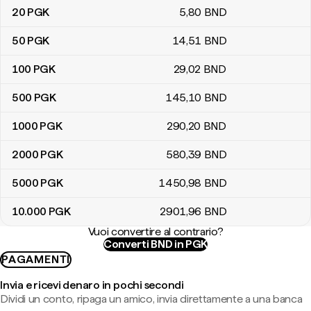
20
PGK
5
,80
BND
50
PGK
14
,51
BND
100
PGK
29
,02
BND
500
PGK
145
,10
BND
1000
PGK
290
,20
BND
2000
PGK
580
,39
BND
5000
PGK
1450
,98
BND
10.000
PGK
2901
,96
BND
Vuoi convertire al contrario?
Converti BND in PGK
PAGAMENTI
Invia e ricevi denaro in pochi secondi
Dividi un conto, ripaga un amico, invia direttamente a una banca