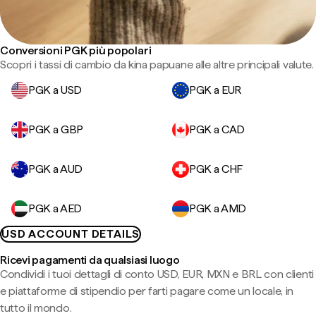
Conversioni PGK più popolari
Scopri i tassi di cambio da kina papuane alle altre principali valute.
PGK a USD
PGK a EUR
PGK a GBP
PGK a CAD
PGK a AUD
PGK a CHF
PGK a AED
PGK a AMD
USD ACCOUNT DETAILS
Ricevi pagamenti da qualsiasi luogo
Condividi i tuoi dettagli di conto USD, EUR, MXN e BRL con clienti
e piattaforme di stipendio per farti pagare come un locale, in
tutto il mondo.