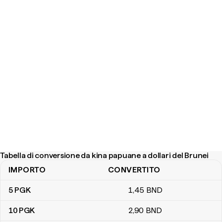
Tabella di conversione da kina papuane a dollari del Brunei
IMPORTO
CONVERTITO
Tabella di conversione da kina papuane a dollari del Brunei
5
PGK
1
,45
BND
10
PGK
2
,90
BND