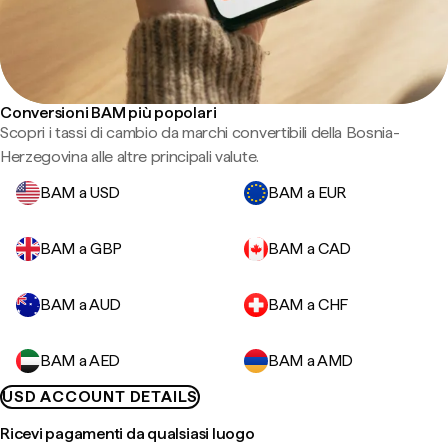
Conversioni BAM più popolari
Scopri i tassi di cambio da marchi convertibili della Bosnia-
Herzegovina alle altre principali valute.
BAM a USD
BAM a EUR
BAM a GBP
BAM a CAD
BAM a AUD
BAM a CHF
BAM a AED
BAM a AMD
USD ACCOUNT DETAILS
Ricevi pagamenti da qualsiasi luogo