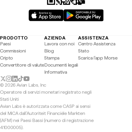
PRODOTTO
AZIENDA
ASSISTENZA
Paesi
Lavora con noi
Centro Assistenza
Commissioni
Blog
Stato
Cripto
Stampa
Scarica l'app Morse
Convertitore di valute
Documenti legali
Informativa
© 2026 Avian Labs, Inc
Operatore di servizi monetari registrato negli
Stati Uniti
Avian Labs è autorizzata come CASP ai sensi
del MiCA dall'Autoriteit Financiële Markten
(AFM) nei Paesi Bassi (numero di registrazione
41000005).