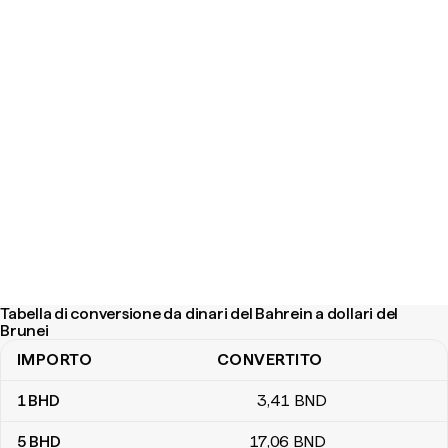
Tabella di conversione da dinari del Bahrein a dollari del
Brunei
IMPORTO
CONVERTITO
Tabella di conversione da dinari del Bahrein a dollari del Brunei
1
BHD
3
,41
BND
5
BHD
17
,06
BND