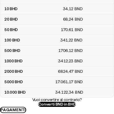
10
BHD
34
,12
BND
20
BHD
68
,24
BND
50
BHD
170
,61
BND
100
BHD
341
,22
BND
500
BHD
1706
,12
BND
1000
BHD
3412
,23
BND
2000
BHD
6824
,47
BND
5000
BHD
17.061
,17
BND
10.000
BHD
34.122
,34
BND
Vuoi convertire al contrario?
Converti BND in BHD
PAGAMENTI