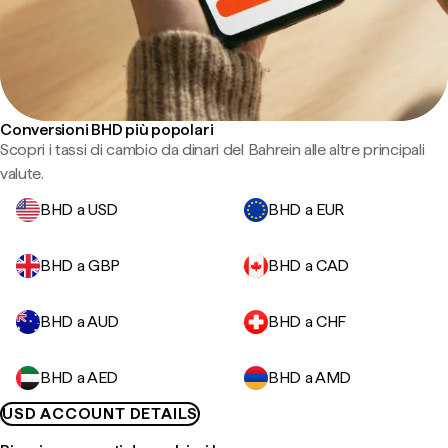
Conversioni BHD più popolari
Scopri i tassi di cambio da dinari del Bahrein alle altre principali
valute.
BHD a USD
BHD a EUR
BHD a GBP
BHD a CAD
BHD a AUD
BHD a CHF
BHD a AED
BHD a AMD
USD ACCOUNT DETAILS