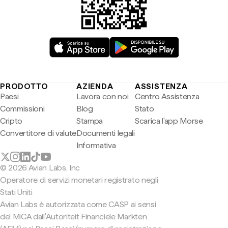
PRODOTTO
AZIENDA
ASSISTENZA
Paesi
Lavora con noi
Centro Assistenza
Commissioni
Blog
Stato
Cripto
Stampa
Scarica l'app Morse
Convertitore di valute
Documenti legali
Informativa
© 2026 Avian Labs, Inc
Operatore di servizi monetari registrato negli
Stati Uniti
Avian Labs è autorizzata come CASP ai sensi
del MiCA dall'Autoriteit Financiële Markten