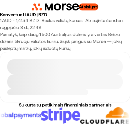
Atsisiųsti
Konvertuoti AUD į BZD
1 AUD ≈ 1,4134 BZD · Realus valiutų kursas
·
Atnaujinta šiandien,
rugpjūčio 8 d., 22:48
Pamatyk, kaip daug 1 500 Australijos doleris yra vertas Belizo
doleris tikruoju valiutos kursu. Siųsk pinigus su Morse — jokių
paslėptų maržų, jokių išduotų kursų.
Sukurta su patikimais finansiniais partneriais