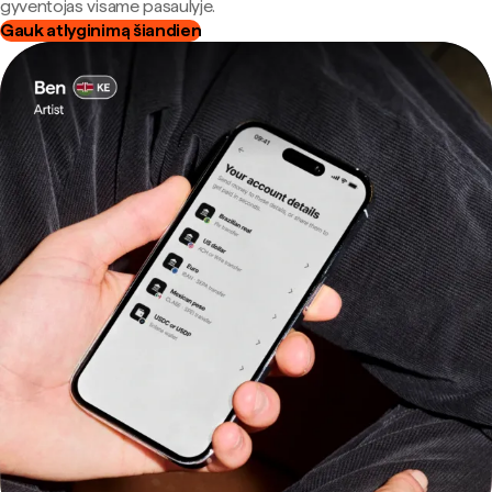
gyventojas visame pasaulyje.
Gauk atlyginimą šiandien