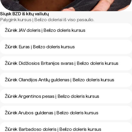
Siųsk BZD iš kitų valiutų
Palygink kursus į Belizo doleriai iš viso pasaulio.
Žiūrėk JAV doleris į Belizo doleris kursus
Žiūrėk Euras į Belizo doleris kursus
Žiūrėk Didžiosios Britanijos svaras į Belizo doleris kursus
Žiūrėk Olandijos Antilų guldenas į Belizo doleris kursus
Žiūrėk Argentinos pesas į Belizo doleris kursus
Žiūrėk Arubos guldenas į Belizo doleris kursus
Žiūrėk Barbadoso doleris į Belizo doleris kursus