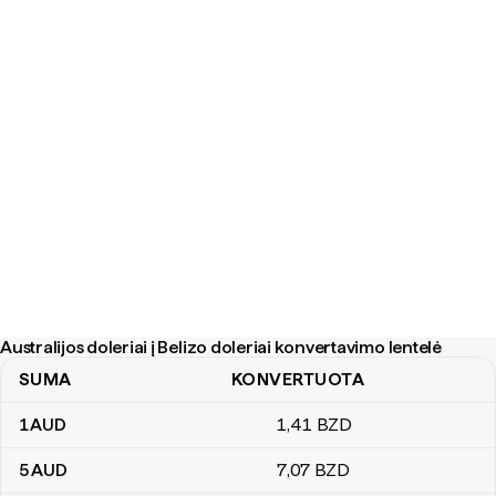
Australijos doleriai į Belizo doleriai konvertavimo lentelė
SUMA
KONVERTUOTA
Australijos doleriai į Belizo doleriai konvertavimo lentelė
1
AUD
1
,41
BZD
5
AUD
7
,07
BZD