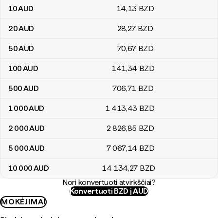
10
AUD
14
,13
BZD
20
AUD
28
,27
BZD
50
AUD
70
,67
BZD
100
AUD
141
,34
BZD
500
AUD
706
,71
BZD
1 000
AUD
1 413
,43
BZD
2 000
AUD
2 826
,85
BZD
5 000
AUD
7 067
,14
BZD
10 000
AUD
14 134
,27
BZD
Nori konvertuoti atvirkščiai?
Konvertuoti BZD į AUD
MOKĖJIMAI