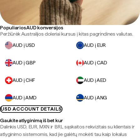
Populiarios AUD konversijos
Peržiūrėk Australijos doleriai kursus į kitas pagrindines valiutas.
AUD į USD
AUD į EUR
AUD į GBP
AUD į CAD
AUD į CHF
AUD į AED
AUD į AMD
AUD į ANG
USD ACCOUNT DETAILS
Gaukite atlyginimą iš bet kur
Dalinkis USD, EUR, MXN ir BRL sąskaitos rekvizitais su klientais ir
atlyginimo sistemomis, kad jie galėtų mokėti tau kaip lokalus