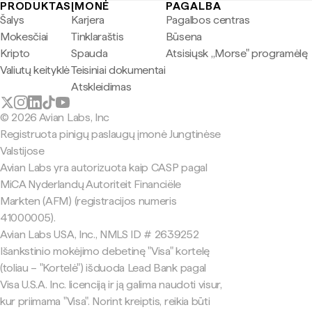
PRODUKTAS
ĮMONĖ
PAGALBA
Šalys
Karjera
Pagalbos centras
Mokesčiai
Tinklaraštis
Būsena
Kripto
Spauda
Atsisiųsk „Morse" programėlę
Valiutų keityklė
Teisiniai dokumentai
Atskleidimas
© 2026 Avian Labs, Inc
Registruota pinigų paslaugų įmonė Jungtinėse
Valstijose
Avian Labs yra autorizuota kaip CASP pagal
MiCA Nyderlandų Autoriteit Financiële
Markten (AFM) (registracijos numeris
41000005).
Avian Labs USA, Inc., NMLS ID # 2639252
Išankstinio mokėjimo debetinę "Visa" kortelę
(toliau – "Kortelė") išduoda Lead Bank pagal
Visa U.S.A. Inc. licenciją ir ją galima naudoti visur,
kur priimama "Visa". Norint kreiptis, reikia būti