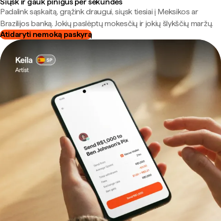
Siųsk ir gauk pinigus per sekundes
Padalink sąskaitą, grąžink draugui, siųsk tiesiai į Meksikos ar
Brazilijos banką. Jokių paslėptų mokesčių ir jokių šlykščių maržų.
Atidaryti nemoką paskyrą