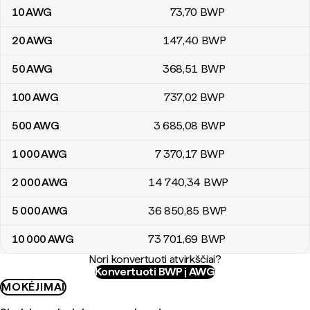
10
AWG
73
,70
BWP
20
AWG
147
,40
BWP
50
AWG
368
,51
BWP
100
AWG
737
,02
BWP
500
AWG
3 685
,08
BWP
1 000
AWG
7 370
,17
BWP
2 000
AWG
14 740
,34
BWP
5 000
AWG
36 850
,85
BWP
10 000
AWG
73 701
,69
BWP
Nori konvertuoti atvirkščiai?
Konvertuoti BWP į AWG
MOKĖJIMAI