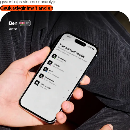
gyventojas visame pasaulyje.
Gauk atlyginimą šiandien