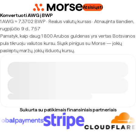
Atsisiųsti
Konvertuoti AWG į BWP
1 AWG ≈ 7,3702 BWP · Realus valiutų kursas
·
Atnaujinta šiandien,
rugpjūčio 9 d., 7:57
Pamatyk, kaip daug 1 800 Arubos guldenas yra vertas Botsvanos
pula tikruoju valiutos kursu. Siųsk pinigus su Morse — jokių
paslėptų maržų, jokių išduotų kursų.
Sukurta su patikimais finansiniais partneriais