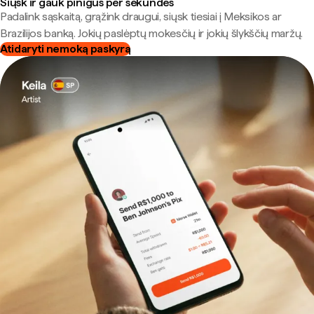
Siųsk ir gauk pinigus per sekundes
Padalink sąskaitą, grąžink draugui, siųsk tiesiai į Meksikos ar
Brazilijos banką. Jokių paslėptų mokesčių ir jokių šlykščių maržų.
Atidaryti nemoką paskyrą