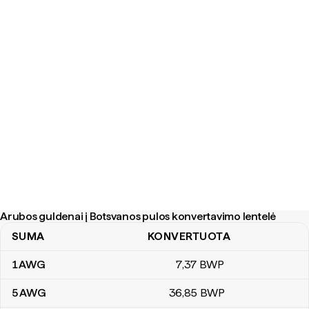
Arubos guldenai į Botsvanos pulos konvertavimo lentelė
SUMA
KONVERTUOTA
Arubos guldenai į Botsvanos pulos konvertavimo lentelė
1
AWG
7
,37
BWP
5
AWG
36
,85
BWP