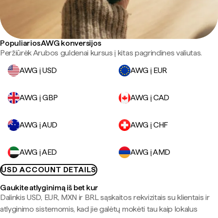
Populiarios AWG konversijos
Peržiūrėk Arubos guldenai kursus į kitas pagrindines valiutas.
AWG į USD
AWG į EUR
AWG į GBP
AWG į CAD
AWG į AUD
AWG į CHF
AWG į AED
AWG į AMD
USD ACCOUNT DETAILS
Gaukite atlyginimą iš bet kur
Dalinkis USD, EUR, MXN ir BRL sąskaitos rekvizitais su klientais ir
atlyginimo sistemomis, kad jie galėtų mokėti tau kaip lokalus