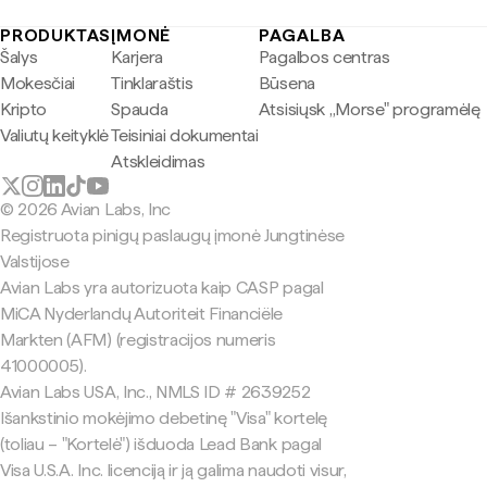
PRODUKTAS
ĮMONĖ
PAGALBA
Šalys
Karjera
Pagalbos centras
Mokesčiai
Tinklaraštis
Būsena
Kripto
Spauda
Atsisiųsk „Morse" programėlę
Valiutų keityklė
Teisiniai dokumentai
Atskleidimas
© 2026 Avian Labs, Inc
Registruota pinigų paslaugų įmonė Jungtinėse
Valstijose
Avian Labs yra autorizuota kaip CASP pagal
MiCA Nyderlandų Autoriteit Financiële
Markten (AFM) (registracijos numeris
41000005).
Avian Labs USA, Inc., NMLS ID # 2639252
Išankstinio mokėjimo debetinę "Visa" kortelę
(toliau – "Kortelė") išduoda Lead Bank pagal
Visa U.S.A. Inc. licenciją ir ją galima naudoti visur,