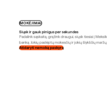
MOKĖJIMAI
Siųsk ir gauk pinigus per sekundes
Padalink sąskaitą, grąžink draugui, siųsk tiesiai į Meksik
banką. Jokių paslėptų mokesčių ir jokių šlykščių maržų
Atidaryti nemoką paskyrą