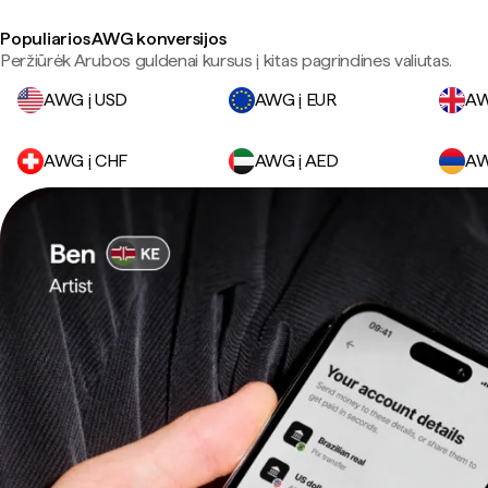
Populiarios AWG konversijos
Peržiūrėk Arubos guldenai kursus į kitas pagrindines valiutas.
AWG į USD
AWG į EUR
AW
AWG į CHF
AWG į AED
AW