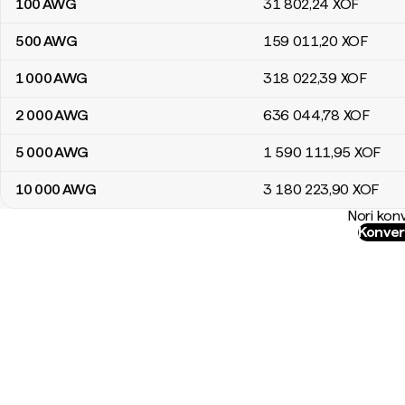
100
AWG
31 802
,24
XOF
500
AWG
159 011
,20
XOF
1 000
AWG
318 022
,39
XOF
2 000
AWG
636 044
,78
XOF
5 000
AWG
1 590 111
,95
XOF
10 000
AWG
3 180 223
,90
XOF
Nori konv
Konver