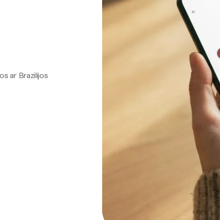
os ar Brazilijos
.