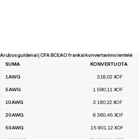
Arubos guldenai į CFA BCEAO frankai konvertavimo lentelė
SUMA
KONVERTUOTA
Arubos guldenai į CFA BCEAO frankai konvertavimo lentelė
1
AWG
318
,02
XOF
5
AWG
1 590
,11
XOF
10
AWG
3 180
,22
XOF
20
AWG
6 360
,45
XOF
50
AWG
15 901
,12
XOF