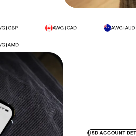
G į GBP
AWG į CAD
AWG į AUD
G į AMD
USD ACCOUNT DET