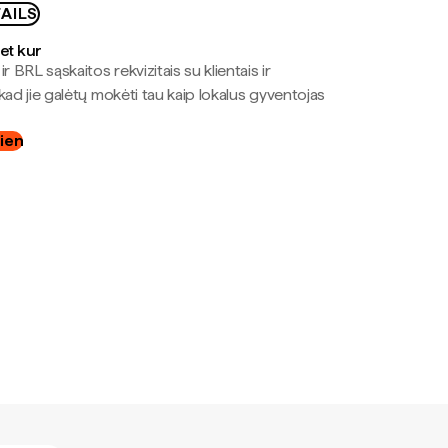
AILS
bet kur
r BRL sąskaitos rekvizitais su klientais ir
kad jie galėtų mokėti tau kaip lokalus gyventojas
dien