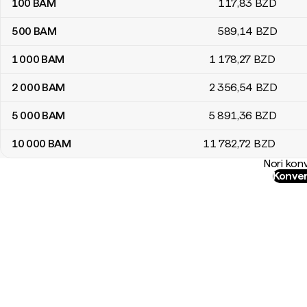
100
BAM
117
,83
BZD
500
BAM
589
,14
BZD
1 000
BAM
1 178
,27
BZD
2 000
BAM
2 356
,54
BZD
5 000
BAM
5 891
,36
BZD
10 000
BAM
11 782
,72
BZD
Nori konv
Konver