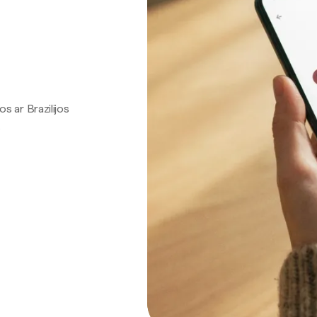
os ar Brazilijos
.