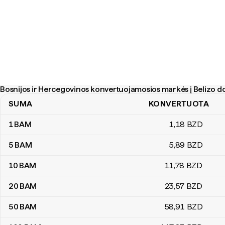
Bosnijos ir Hercegovinos konvertuojamosios markės į Belizo do
SUMA
KONVERTUOTA
Bosnijos ir Hercegovinos konvertuojamosios markės į Belizo doler
1
BAM
1
,18
BZD
5
BAM
5
,89
BZD
10
BAM
11
,78
BZD
20
BAM
23
,57
BZD
50
BAM
58
,91
BZD