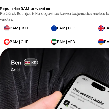
Populiarios BAM konversijos
Peržiūrėk Bosnijos ir Hercegovinos konvertuojamosios markės kur
valiutas.
BAM į USD
BAM į EUR
BA
BAM į CHF
BAM į AED
BA