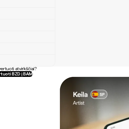
ertuoti atvirkščiai?
tuoti BZD į BAM