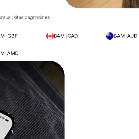
sus į kitas pagrindines
M į GBP
BAM į CAD
BAM į AUD
M į AMD