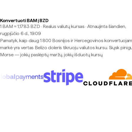
Konvertuoti BAM į BZD
1 BAM ≈ 1,1783 BZD · Realus valiutų kursas
·
Atnaujinta šiandien,
rugpjūčio 6 d., 19:09
Pamatyk, kaip daug 1 800 Bosnijos ir Hercegovinos konvertuojam
markė yra vertas Belizo doleris tikruoju valiutos kursu. Siųsk pinig
Morse — jokių paslėptų maržų, jokių išduotų kursų.