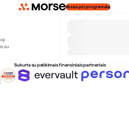
Atsisiųsti programėlę
oji
us su
Sukurta su patikimais finansiniais partneriais