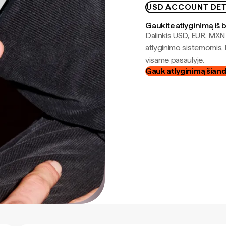
USD ACCOUNT DET
Gaukite atlyginimą iš 
Dalinkis USD, EUR, MXN i
atlyginimo sistemomis, 
visame pasaulyje.
Gauk atlyginimą šian