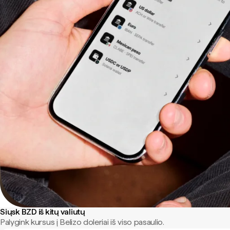
Siųsk BZD iš kitų valiutų
Palygink kursus į Belizo doleriai iš viso pasaulio.