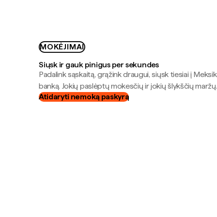
MOKĖJIMAI
Siųsk ir gauk pinigus per sekundes
Padalink sąskaitą, grąžink draugui, siųsk tiesiai į Meksik
banką. Jokių paslėptų mokesčių ir jokių šlykščių maržų
Atidaryti nemoką paskyrą