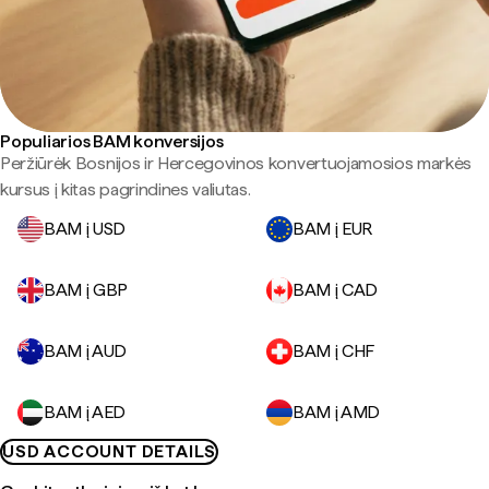
Populiarios BAM konversijos
Peržiūrėk Bosnijos ir Hercegovinos konvertuojamosios markės
kursus į kitas pagrindines valiutas.
BAM į USD
BAM į EUR
BAM į GBP
BAM į CAD
BAM į AUD
BAM į CHF
BAM į AED
BAM į AMD
USD ACCOUNT DETAILS