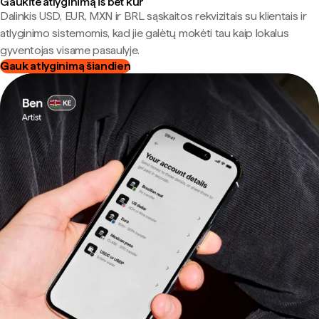
Gaukite atlyginimą iš bet kur
Dalinkis USD, EUR, MXN ir BRL sąskaitos rekvizitais su klientais ir
atlyginimo sistemomis, kad jie galėtų mokėti tau kaip lokalus
gyventojas visame pasaulyje.
Gauk atlyginimą šiandien