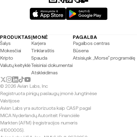
PRODUKTAS
ĮMONĖ
PAGALBA
Šalys
Karjera
Pagalbos centras
Mokesčiai
Tinklaraštis
Būsena
Kripto
Spauda
Atsisiųsk „Morse" programėlę
Valiutų keityklė
Teisiniai dokumentai
Atskleidimas
© 2026 Avian Labs, Inc
Registruota pinigų paslaugų įmonė Jungtinėse
Valstijose
Avian Labs yra autorizuota kaip CASP pagal
MiCA Nyderlandų Autoriteit Financiële
Markten (AFM) (registracijos numeris
41000005).