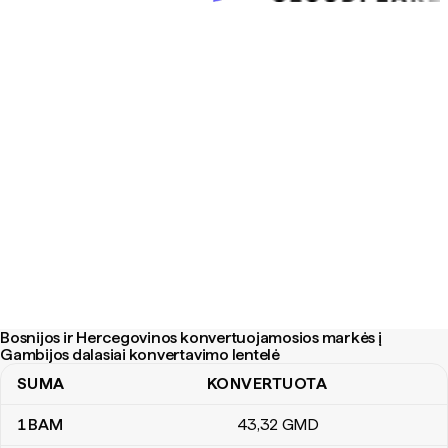
Bosnijos ir Hercegovinos konvertuojamosios markės į
Gambijos dalasiai konvertavimo lentelė
SUMA
KONVERTUOTA
Bosnijos ir Hercegovinos konvertuojamosios markės į Gambijos da
1
BAM
43
,32
GMD