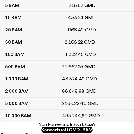
5
BAM
216
,62
GMD
10
BAM
433
,24
GMD
20
BAM
866
,49
GMD
50
BAM
2 166
,22
GMD
100
BAM
4 332
,45
GMD
500
BAM
21 662
,25
GMD
1 000
BAM
43 324
,49
GMD
2 000
BAM
86 648
,98
GMD
5 000
BAM
216 622
,45
GMD
10 000
BAM
433 244
,91
GMD
Nori konvertuoti atvirkščiai?
Konvertuoti GMD į BAM