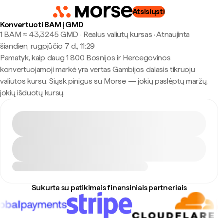
Atsisiųsti
Konvertuoti BAM į GMD
1 BAM ≈ 43,3245 GMD · Realus valiutų kursas
·
Atnaujinta
šiandien, rugpjūčio 7 d., 11:29
Pamatyk, kaip daug 1 800 Bosnijos ir Hercegovinos
konvertuojamoji markė yra vertas Gambijos dalasis tikruoju
valiutos kursu. Siųsk pinigus su Morse — jokių paslėptų maržų,
jokių išduotų kursų.
Sukurta su patikimais finansiniais partneriais