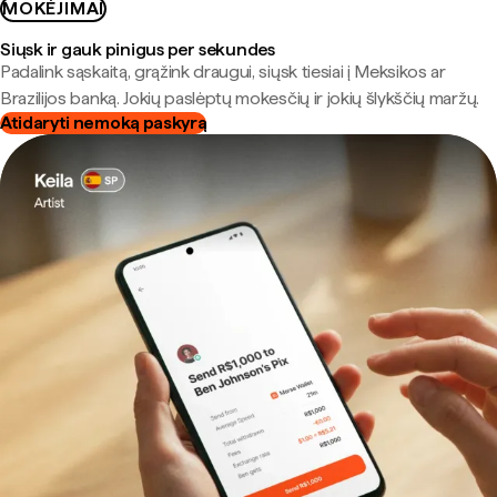
MOKĖJIMAI
Siųsk ir gauk pinigus per sekundes
Padalink sąskaitą, grąžink draugui, siųsk tiesiai į Meksikos ar
Brazilijos banką. Jokių paslėptų mokesčių ir jokių šlykščių maržų.
Atidaryti nemoką paskyrą