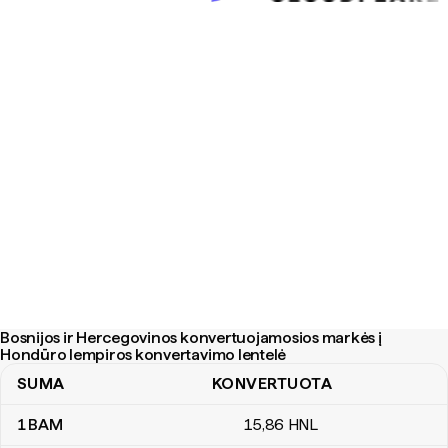
Bosnijos ir Hercegovinos konvertuojamosios markės į
Hondūro lempiros konvertavimo lentelė
SUMA
KONVERTUOTA
Bosnijos ir Hercegovinos konvertuojamosios markės į Hondūro l
1
BAM
15
,86
HNL