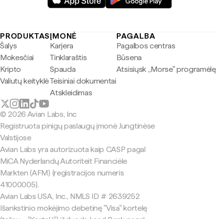
PRODUKTAS
ĮMONĖ
PAGALBA
Šalys
Karjera
Pagalbos centras
Mokesčiai
Tinklaraštis
Būsena
Kripto
Spauda
Atsisiųsk „Morse" programėlę
Valiutų keityklė
Teisiniai dokumentai
Atskleidimas
© 2026 Avian Labs, Inc
Registruota pinigų paslaugų įmonė Jungtinėse
Valstijose
Avian Labs yra autorizuota kaip CASP pagal
MiCA Nyderlandų Autoriteit Financiële
Markten (AFM) (registracijos numeris
41000005).
Avian Labs USA, Inc., NMLS ID # 2639252
Išankstinio mokėjimo debetinę "Visa" kortelę