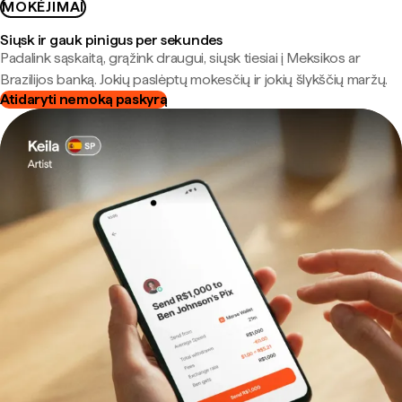
MOKĖJIMAI
Siųsk ir gauk pinigus per sekundes
Padalink sąskaitą, grąžink draugui, siųsk tiesiai į Meksikos ar
Brazilijos banką. Jokių paslėptų mokesčių ir jokių šlykščių maržų.
Atidaryti nemoką paskyrą