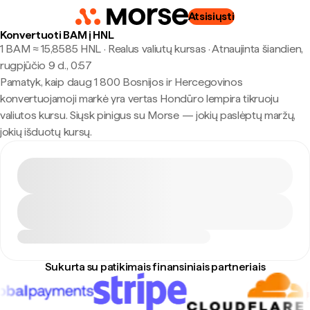
Atsisiųsti
Konvertuoti BAM į HNL
1 BAM ≈ 15,8585 HNL · Realus valiutų kursas
·
Atnaujinta šiandien,
rugpjūčio 9 d., 0:57
Pamatyk, kaip daug 1 800 Bosnijos ir Hercegovinos
konvertuojamoji markė yra vertas Hondūro lempira tikruoju
valiutos kursu. Siųsk pinigus su Morse — jokių paslėptų maržų,
jokių išduotų kursų.
Sukurta su patikimais finansiniais partneriais