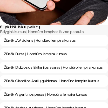
Siųsk HNL iš kitų valiutų
Palygink kursus į Hondūro lempiros iš viso pasaulio.
Žiūrėk JAV doleris į Hondūro lempira kursus
Žiūrėk Euras į Hondūro lempira kursus
Žiūrėk Didžiosios Britanijos svaras į Hondūro lempira kursus
Žiūrėk Olandijos Antilų guldenas į Hondūro lempira kursus
Žiūrėk Argentinos pesas į Hondūro lempira kursus
Žiūrėk Arubos guldenas į Hondūro lempira kursus