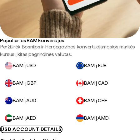
Populiarios BAM konversijos
Peržiūrėk Bosnijos ir Hercegovinos konvertuojamosios markės
kursus į kitas pagrindines valiutas.
BAM į USD
BAM į EUR
BAM į GBP
BAM į CAD
BAM į AUD
BAM į CHF
BAM į AED
BAM į AMD
USD ACCOUNT DETAILS