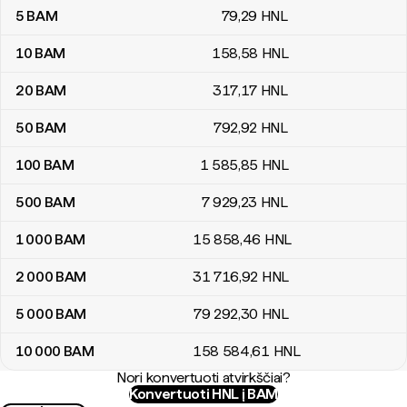
5
BAM
79
,29
HNL
10
BAM
158
,58
HNL
20
BAM
317
,17
HNL
50
BAM
792
,92
HNL
100
BAM
1 585
,85
HNL
500
BAM
7 929
,23
HNL
1 000
BAM
15 858
,46
HNL
2 000
BAM
31 716
,92
HNL
5 000
BAM
79 292
,30
HNL
10 000
BAM
158 584
,61
HNL
Nori konvertuoti atvirkščiai?
Konvertuoti HNL į BAM