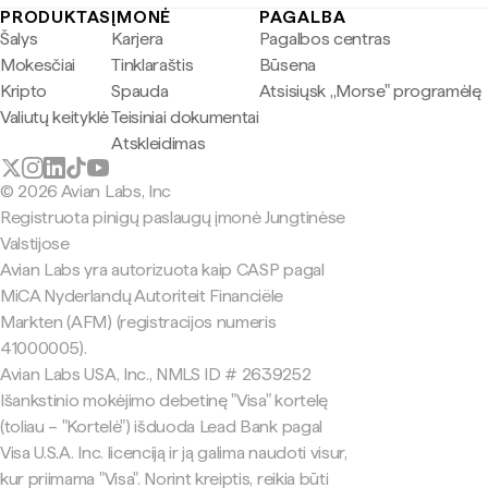
PRODUKTAS
ĮMONĖ
PAGALBA
Šalys
Karjera
Pagalbos centras
Mokesčiai
Tinklaraštis
Būsena
Kripto
Spauda
Atsisiųsk „Morse" programėlę
Valiutų keityklė
Teisiniai dokumentai
Atskleidimas
© 2026 Avian Labs, Inc
Registruota pinigų paslaugų įmonė Jungtinėse
Valstijose
Avian Labs yra autorizuota kaip CASP pagal
MiCA Nyderlandų Autoriteit Financiële
Markten (AFM) (registracijos numeris
41000005).
Avian Labs USA, Inc., NMLS ID # 2639252
Išankstinio mokėjimo debetinę "Visa" kortelę
(toliau – "Kortelė") išduoda Lead Bank pagal
Visa U.S.A. Inc. licenciją ir ją galima naudoti visur,
kur priimama "Visa". Norint kreiptis, reikia būti