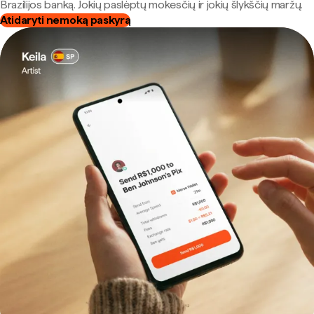
Brazilijos banką. Jokių paslėptų mokesčių ir jokių šlykščių maržų.
Atidaryti nemoką paskyrą