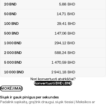
20
BND
5
,88
BHD
50
BND
14
,71
BHD
100
BND
29
,41
BHD
500
BND
147
,06
BHD
1 000
BND
294
,12
BHD
2 000
BND
588
,24
BHD
5 000
BND
1 470
,59
BHD
10 000
BND
2 941
,18
BHD
Nori konvertuoti atvirkščiai?
Konvertuoti BHD į BND
MOKĖJIMAI
Siųsk ir gauk pinigus per sekundes
Padalink sąskaitą, grąžink draugui, siųsk tiesiai į Meksikos ar