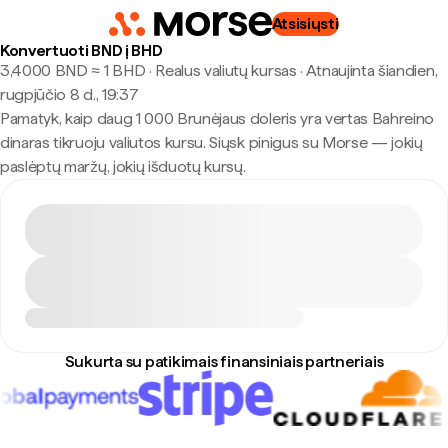
Atsisiųsti
Konvertuoti BND į BHD
3,4000 BND ≈ 1 BHD · Realus valiutų kursas
·
Atnaujinta šiandien,
rugpjūčio 8 d., 19:37
Pamatyk, kaip daug 1 000 Brunėjaus doleris yra vertas Bahreino
dinaras tikruoju valiutos kursu. Siųsk pinigus su Morse — jokių
paslėptų maržų, jokių išduotų kursų.
Sukurta su patikimais finansiniais partneriais