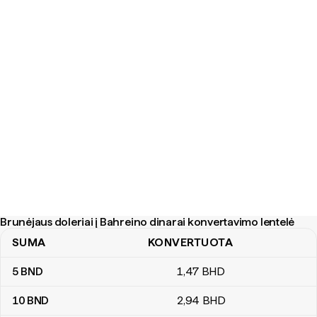
Brunėjaus doleriai į Bahreino dinarai konvertavimo lentelė
SUMA
KONVERTUOTA
Brunėjaus doleriai į Bahreino dinarai konvertavimo lentelė
5
BND
1
,47
BHD
10
BND
2
,94
BHD