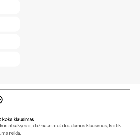
t koks klausimas
kūs atsakymai į dažniausiai užduodamus klausimus, kai tik
jums reikia.