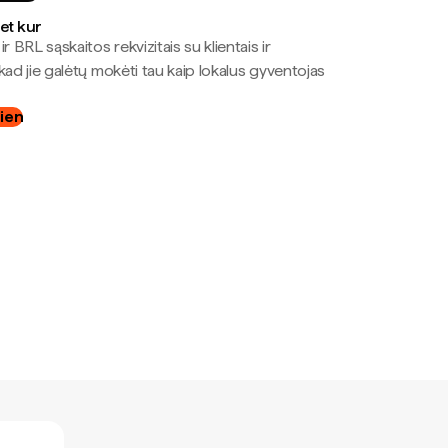
bet kur
r BRL sąskaitos rekvizitais su klientais ir
kad jie galėtų mokėti tau kaip lokalus gyventojas
dien