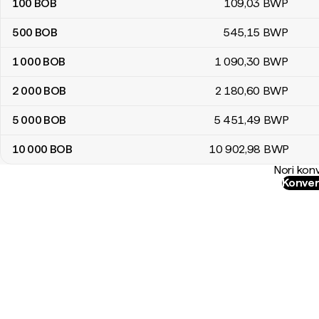
100
BOB
109
,03
BWP
500
BOB
545
,15
BWP
1 000
BOB
1 090
,30
BWP
2 000
BOB
2 180
,60
BWP
5 000
BOB
5 451
,49
BWP
10 000
BOB
10 902
,98
BWP
Nori konv
Konver