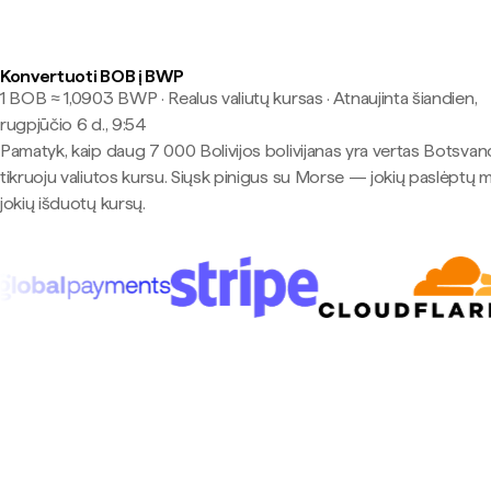
Konvertuoti BOB į BWP
1 BOB ≈ 1,0903 BWP · Realus valiutų kursas
·
Atnaujinta šiandien,
rugpjūčio 6 d., 9:54
Pamatyk, kaip daug 7 000 Bolivijos bolivijanas yra vertas Botsvan
tikruoju valiutos kursu. Siųsk pinigus su Morse — jokių paslėptų 
jokių išduotų kursų.