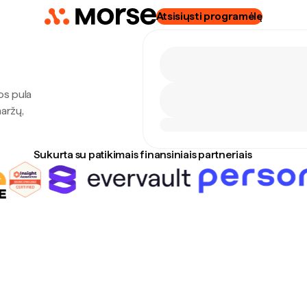
Atsisiųsti programėlę
os pula
maržų,
Sukurta su patikimais finansiniais partneriais