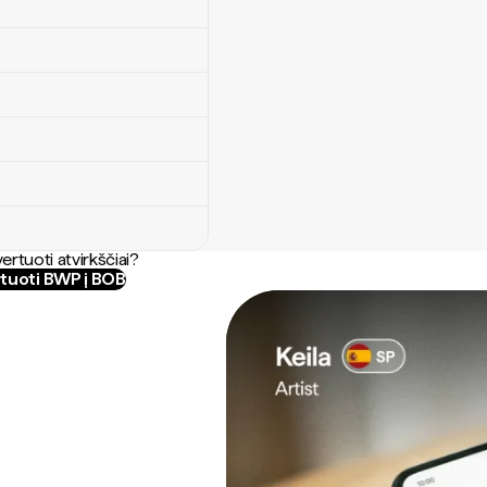
ertuoti atvirkščiai?
tuoti BWP į BOB