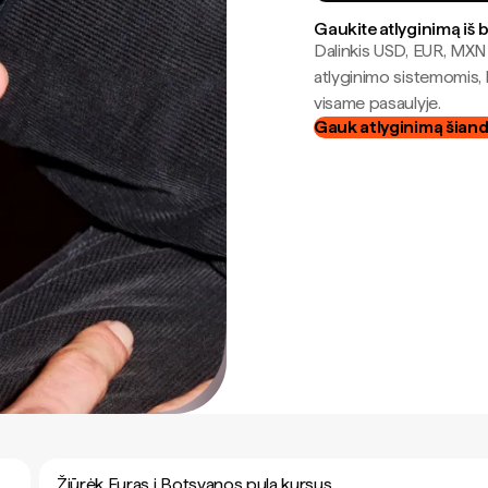
Gaukite atlyginimą iš 
Dalinkis USD, EUR, MXN i
atlyginimo sistemomis, 
visame pasaulyje.
Gauk atlyginimą šian
Žiūrėk Euras į Botsvanos pula kursus