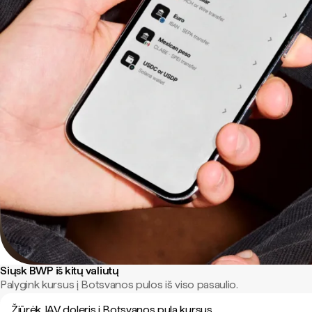
Siųsk BWP iš kitų valiutų
Palygink kursus į Botsvanos pulos iš viso pasaulio.
Žiūrėk JAV doleris į Botsvanos pula kursus