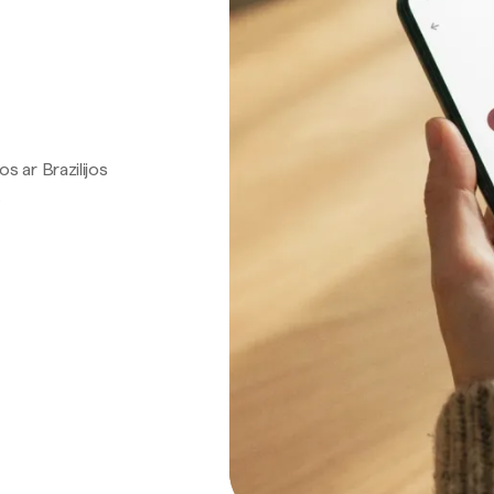
os ar Brazilijos
.