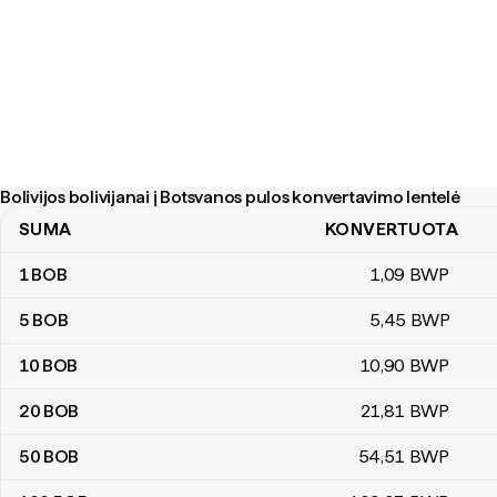
Bolivijos bolivijanai į Botsvanos pulos konvertavimo lentelė
SUMA
KONVERTUOTA
Bolivijos bolivijanai į Botsvanos pulos konvertavimo lentelė
1
BOB
1
,09
BWP
5
BOB
5
,45
BWP
10
BOB
10
,90
BWP
20
BOB
21
,81
BWP
50
BOB
54
,51
BWP