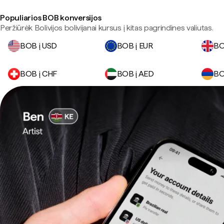
Populiarios BOB konversijos
Peržiūrėk Bolivijos bolivijanai kursus į kitas pagrindines valiutas.
BOB į USD
BOB į EUR
BO
BOB į CHF
BOB į AED
BO