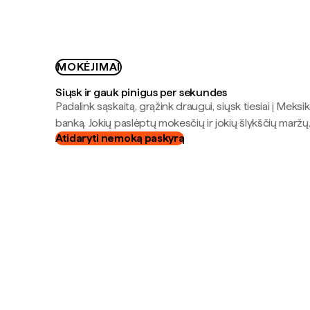
MOKĖJIMAI
Siųsk ir gauk pinigus per sekundes
Padalink sąskaitą, grąžink draugui, siųsk tiesiai į Meksik
banką. Jokių paslėptų mokesčių ir jokių šlykščių maržų
Atidaryti nemoką paskyrą