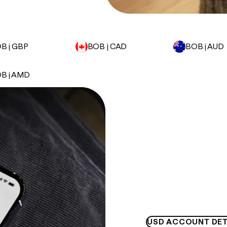
B į GBP
BOB į CAD
BOB į AUD
B į AMD
USD ACCOUNT DET