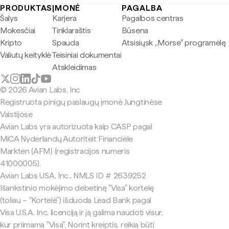
PRODUKTAS
ĮMONĖ
PAGALBA
Šalys
Karjera
Pagalbos centras
Mokesčiai
Tinklaraštis
Būsena
Kripto
Spauda
Atsisiųsk „Morse" programėlę
Valiutų keityklė
Teisiniai dokumentai
Atskleidimas
© 2026 Avian Labs, Inc
Registruota pinigų paslaugų įmonė Jungtinėse
Valstijose
Avian Labs yra autorizuota kaip CASP pagal
MiCA Nyderlandų Autoriteit Financiële
Markten (AFM) (registracijos numeris
41000005).
Avian Labs USA, Inc., NMLS ID # 2639252
Išankstinio mokėjimo debetinę "Visa" kortelę
(toliau – "Kortelė") išduoda Lead Bank pagal
Visa U.S.A. Inc. licenciją ir ją galima naudoti visur,
kur priimama "Visa". Norint kreiptis, reikia būti