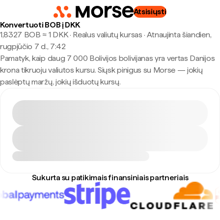
Atsisiųsti
Konvertuoti BOB į DKK
1,8327 BOB ≈ 1 DKK · Realus valiutų kursas
·
Atnaujinta šiandien,
rugpjūčio 7 d., 7:42
Pamatyk, kaip daug 7 000 Bolivijos bolivijanas yra vertas Danijos
krona tikruoju valiutos kursu. Siųsk pinigus su Morse — jokių
paslėptų maržų, jokių išduotų kursų.
Sukurta su patikimais finansiniais partneriais