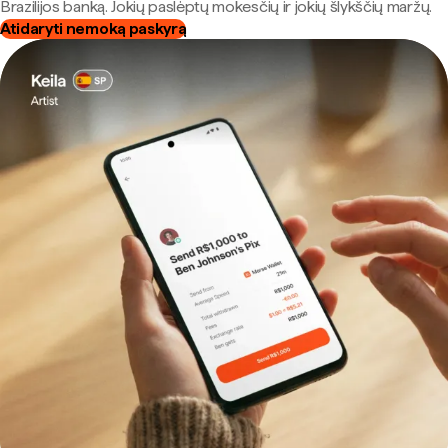
Brazilijos banką. Jokių paslėptų mokesčių ir jokių šlykščių maržų.
Atidaryti nemoką paskyrą