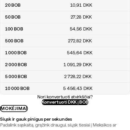
20
BOB
10
,91
DKK
50
BOB
27
,28
DKK
100
BOB
54
,56
DKK
500
BOB
272
,82
DKK
1 000
BOB
545
,64
DKK
2 000
BOB
1 091
,29
DKK
5 000
BOB
2 728
,22
DKK
10 000
BOB
5 456
,43
DKK
Nori konvertuoti atvirkščiai?
Konvertuoti DKK į BOB
MOKĖJIMAI
Siųsk ir gauk pinigus per sekundes
Padalink sąskaitą, grąžink draugui, siųsk tiesiai į Meksikos ar