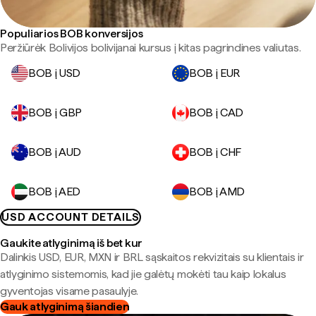
Populiarios BOB konversijos
Peržiūrėk Bolivijos bolivijanai kursus į kitas pagrindines valiutas.
BOB į USD
BOB į EUR
BOB į GBP
BOB į CAD
BOB į AUD
BOB į CHF
BOB į AED
BOB į AMD
USD ACCOUNT DETAILS
Gaukite atlyginimą iš bet kur
Dalinkis USD, EUR, MXN ir BRL sąskaitos rekvizitais su klientais ir
atlyginimo sistemomis, kad jie galėtų mokėti tau kaip lokalus
gyventojas visame pasaulyje.
Gauk atlyginimą šiandien