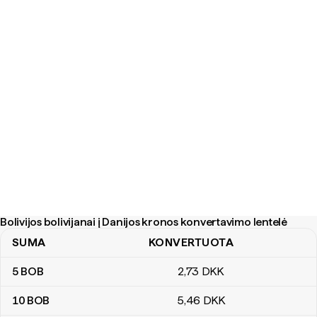
Bolivijos bolivijanai į Danijos kronos konvertavimo lentelė
SUMA
KONVERTUOTA
Bolivijos bolivijanai į Danijos kronos konvertavimo lentelė
5
BOB
2
,73
DKK
10
BOB
5
,46
DKK