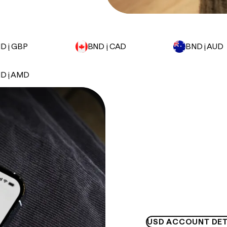
D į GBP
BND į CAD
BND į AUD
D į AMD
USD ACCOUNT DET