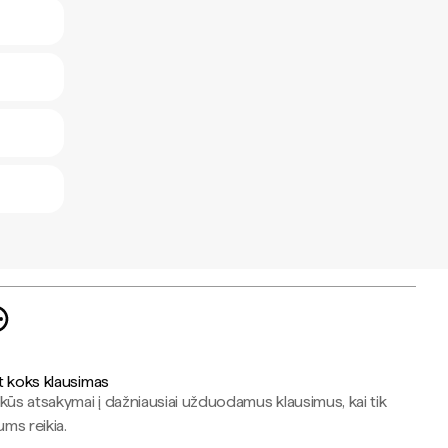
t koks klausimas
kūs atsakymai į dažniausiai užduodamus klausimus, kai tik
jums reikia.