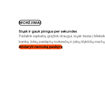
MOKĖJIMAI
Siųsk ir gauk pinigus per sekundes
Padalink sąskaitą, grąžink draugui, siųsk tiesiai į Meksik
banką. Jokių paslėptų mokesčių ir jokių šlykščių maržų
Atidaryti nemoką paskyrą