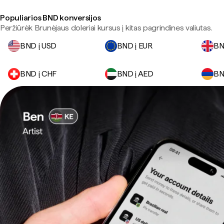
Populiarios BND konversijos
Peržiūrėk Brunėjaus doleriai kursus į kitas pagrindines valiutas.
BND į USD
BND į EUR
BN
BND į CHF
BND į AED
BN