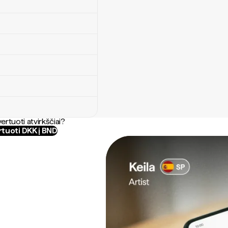
ertuoti atvirkščiai?
tuoti DKK į BND