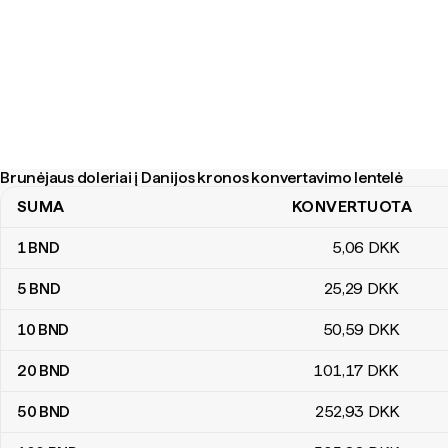
Brunėjaus doleriai į Danijos kronos konvertavimo lentelė
SUMA
KONVERTUOTA
Brunėjaus doleriai į Danijos kronos konvertavimo lentelė
1
BND
5
,06
DKK
5
BND
25
,29
DKK
10
BND
50
,59
DKK
20
BND
101
,17
DKK
50
BND
252
,93
DKK