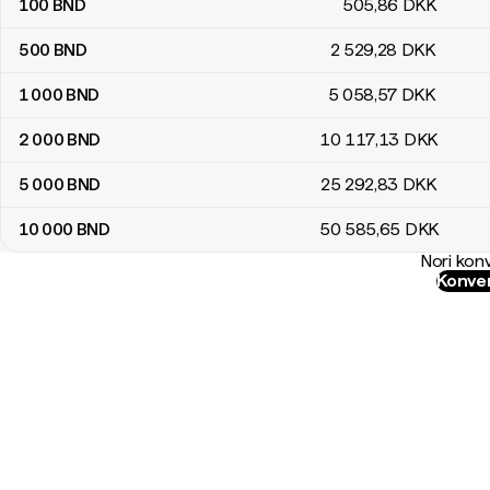
100
BND
505
,86
DKK
500
BND
2 529
,28
DKK
1 000
BND
5 058
,57
DKK
2 000
BND
10 117
,13
DKK
5 000
BND
25 292
,83
DKK
10 000
BND
50 585
,65
DKK
Nori konv
Konver