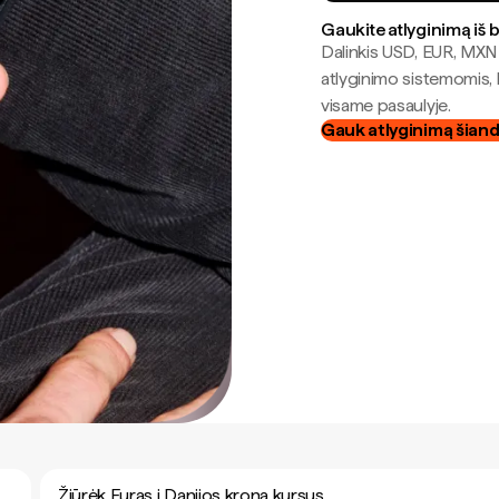
Gaukite atlyginimą iš 
Dalinkis USD, EUR, MXN i
atlyginimo sistemomis, 
visame pasaulyje.
Gauk atlyginimą šian
Žiūrėk Euras į Danijos krona kursus