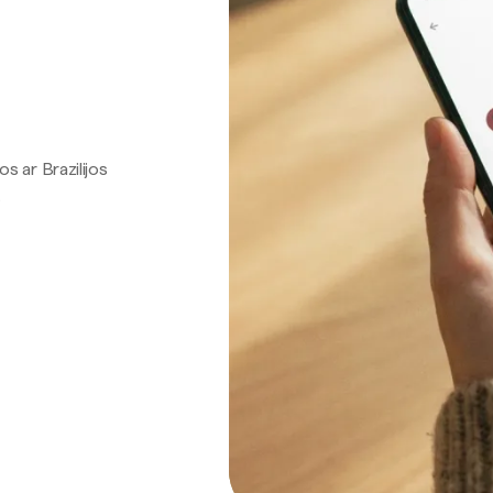
os ar Brazilijos
.