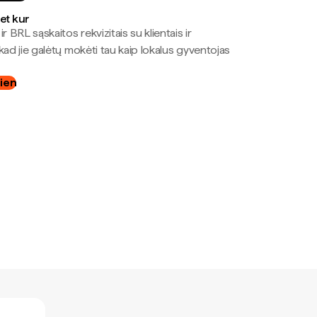
bet kur
r BRL sąskaitos rekvizitais su klientais ir
kad jie galėtų mokėti tau kaip lokalus gyventojas
dien