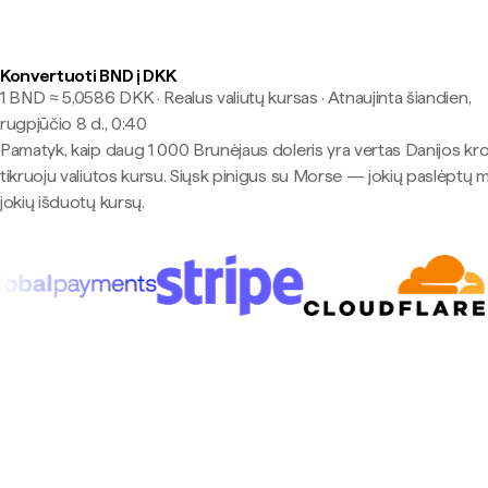
Konvertuoti BND į DKK
1 BND ≈ 5,0586 DKK · Realus valiutų kursas
·
Atnaujinta šiandien,
rugpjūčio 8 d., 0:40
Pamatyk, kaip daug 1 000 Brunėjaus doleris yra vertas Danijos kr
tikruoju valiutos kursu. Siųsk pinigus su Morse — jokių paslėptų 
jokių išduotų kursų.