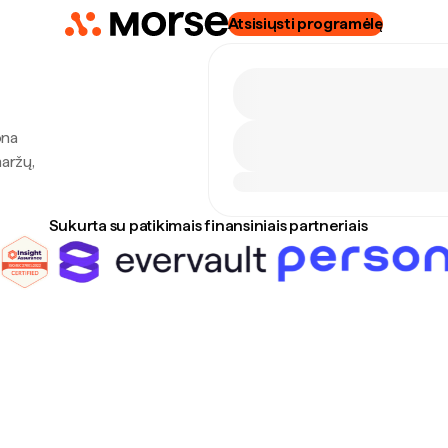
Atsisiųsti programėlę
ona
maržų,
Sukurta su patikimais finansiniais partneriais