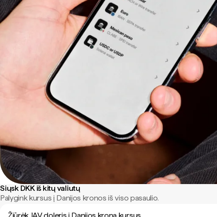
Siųsk DKK iš kitų valiutų
Palygink kursus į Danijos kronos iš viso pasaulio.
Žiūrėk JAV doleris į Danijos krona kursus