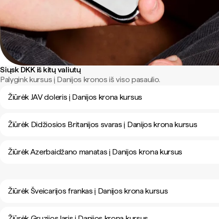
Siųsk DKK iš kitų valiutų
Palygink kursus į Danijos kronos iš viso pasaulio.
Žiūrėk JAV doleris į Danijos krona kursus
Žiūrėk Didžiosios Britanijos svaras į Danijos krona kursus
Žiūrėk Azerbaidžano manatas į Danijos krona kursus
Žiūrėk Šveicarijos frankas į Danijos krona kursus
Žiūrėk Gruzijos laris į Danijos krona kursus