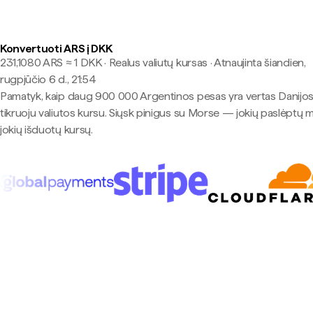
Konvertuoti ARS į DKK
231,1080 ARS ≈ 1 DKK · Realus valiutų kursas
·
Atnaujinta šiandien,
rugpjūčio 6 d., 21:54
Pamatyk, kaip daug 900 000 Argentinos pesas yra vertas Danijo
tikruoju valiutos kursu. Siųsk pinigus su Morse — jokių paslėptų 
jokių išduotų kursų.