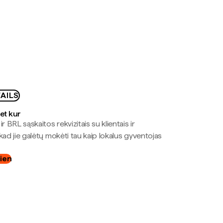
AILS
bet kur
r BRL sąskaitos rekvizitais su klientais ir
kad jie galėtų mokėti tau kaip lokalus gyventojas
dien