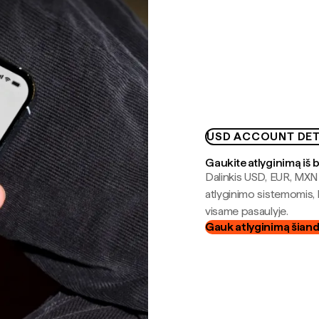
USD ACCOUNT DET
Gaukite atlyginimą iš 
Dalinkis USD, EUR, MXN i
atlyginimo sistemomis, 
visame pasaulyje.
Gauk atlyginimą šian