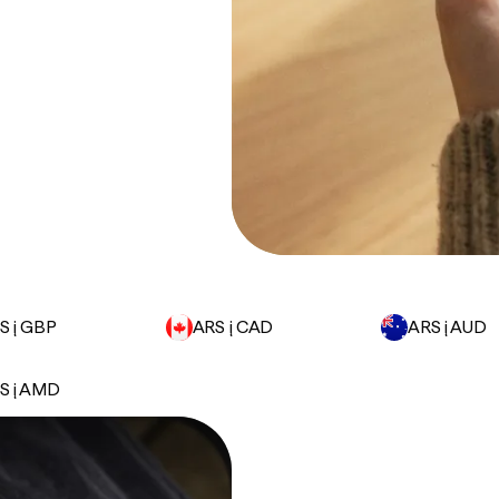
S į GBP
ARS į CAD
ARS į AUD
S į AMD