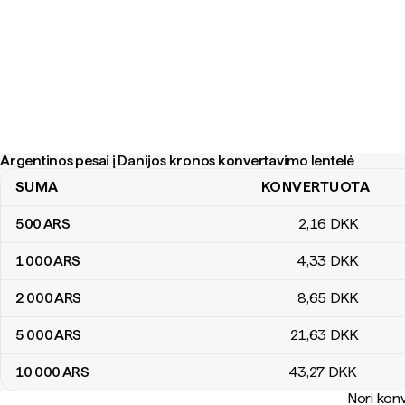
Argentinos pesai į Danijos kronos konvertavimo lentelė
SUMA
KONVERTUOTA
Argentinos pesai į Danijos kronos konvertavimo lentelė
500
ARS
2
,16
DKK
1 000
ARS
4
,33
DKK
2 000
ARS
8
,65
DKK
5 000
ARS
21
,63
DKK
10 000
ARS
43
,27
DKK
Nori konv