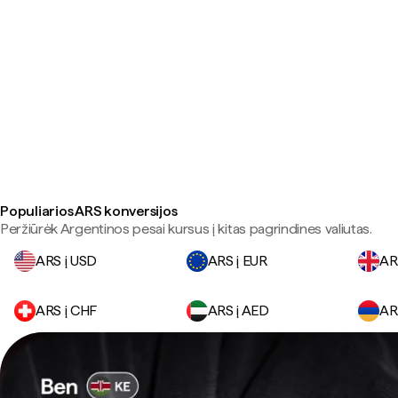
Populiarios ARS konversijos
Peržiūrėk Argentinos pesai kursus į kitas pagrindines valiutas.
ARS į USD
ARS į EUR
AR
ARS į CHF
ARS į AED
AR