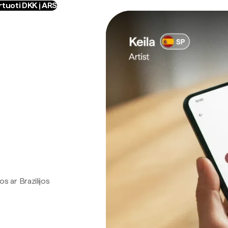
tuoti DKK į ARS
os ar Brazilijos
.