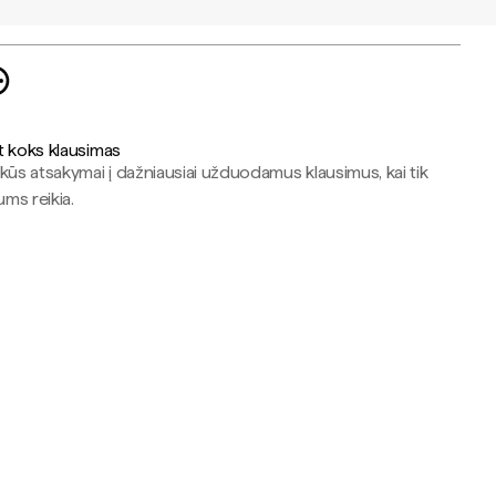
t koks klausimas
kūs atsakymai į dažniausiai užduodamus klausimus, kai tik
jums reikia.