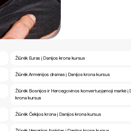
Žiūrėk Euras į Danijos krona kursus
Žiūrėk Armėnijos dramas į Danijos krona kursus
Žiūrėk Bosnijos ir Hercegovinos konvertuojamoji markė į 
krona kursus
Žiūrėk Čekijos krona į Danijos krona kursus
Žiūrėk Vengrijos forintas į Danijos krona kursus