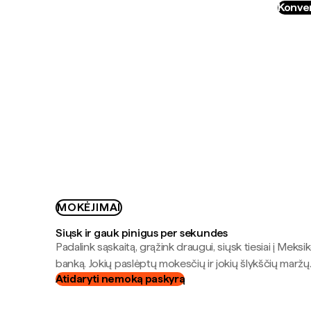
Konver
MOKĖJIMAI
Siųsk ir gauk pinigus per sekundes
Padalink sąskaitą, grąžink draugui, siųsk tiesiai į Meksik
banką. Jokių paslėptų mokesčių ir jokių šlykščių maržų
Atidaryti nemoką paskyrą