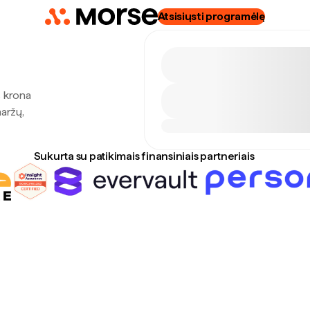
Atsisiųsti programėlę
s krona
maržų,
Sukurta su patikimais finansiniais partneriais