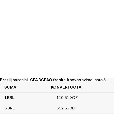
Brazilijos realai į CFA BCEAO frankai konvertavimo lentelė
SUMA
KONVERTUOTA
Brazilijos realai į CFA BCEAO frankai konvertavimo lentelė
1
BRL
110
,51
XOF
5
BRL
552
,53
XOF