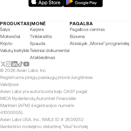
PRODUKTAS
ĮMONĖ
PAGALBA
Šalys
Karjera
Pagalbos centras
Mokesčiai
Tinklaraštis
Būsena
Kripto
Spauda
Atsisiųsk „Morse" programėlę
Valiutų keityklė
Teisiniai dokumentai
Atskleidimas
© 2026 Avian Labs, Inc
Registruota pinigų paslaugų įmonė Jungtinėse
Valstijose
Avian Labs yra autorizuota kaip CASP pagal
MiCA Nyderlandų Autoriteit Financiële
Markten (AFM) (registracijos numeris
41000005).
Avian Labs USA, Inc., NMLS ID # 2639252
Išankstinio mokėjimo debetinę "Visa" kortelę