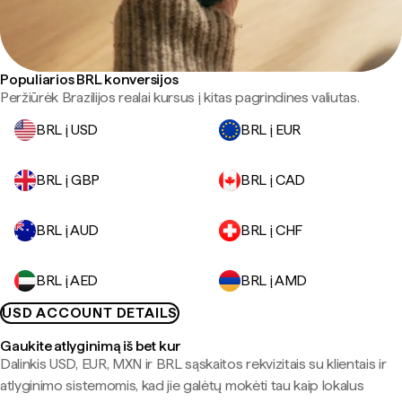
Populiarios BRL konversijos
Peržiūrėk Brazilijos realai kursus į kitas pagrindines valiutas.
BRL į USD
BRL į EUR
BRL į GBP
BRL į CAD
BRL į AUD
BRL į CHF
BRL į AED
BRL į AMD
USD ACCOUNT DETAILS
Gaukite atlyginimą iš bet kur
Dalinkis USD, EUR, MXN ir BRL sąskaitos rekvizitais su klientais ir
atlyginimo sistemomis, kad jie galėtų mokėti tau kaip lokalus