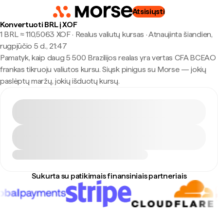
Atsisiųsti
Konvertuoti BRL į XOF
1 BRL ≈ 110,5063 XOF · Realus valiutų kursas
·
Atnaujinta šiandien,
rugpjūčio 5 d., 21:47
Pamatyk, kaip daug 5 500 Brazilijos realas yra vertas CFA BCEAO
frankas tikruoju valiutos kursu. Siųsk pinigus su Morse — jokių
paslėptų maržų, jokių išduotų kursų.
Sukurta su patikimais finansiniais partneriais