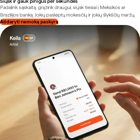
Siųsk ir gauk pinigus per sekundes
Padalink sąskaitą, grąžink draugui, siųsk tiesiai į Meksikos ar
Brazilijos banką. Jokių paslėptų mokesčių ir jokių šlykščių maržų.
Atidaryti nemoką paskyrą