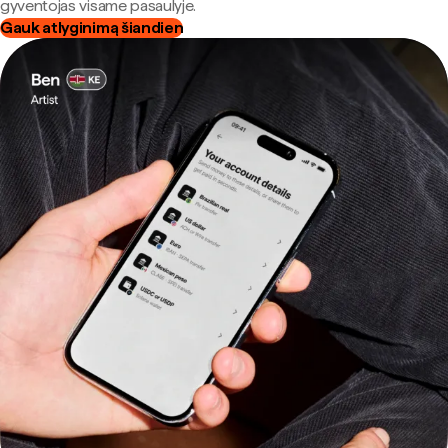
gyventojas visame pasaulyje.
Gauk atlyginimą šiandien