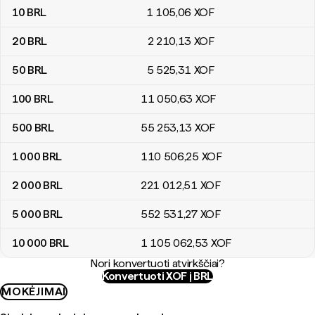
10
BRL
1 105
,06
XOF
20
BRL
2 210
,13
XOF
50
BRL
5 525
,31
XOF
100
BRL
11 050
,63
XOF
500
BRL
55 253
,13
XOF
1 000
BRL
110 506
,25
XOF
2 000
BRL
221 012
,51
XOF
5 000
BRL
552 531
,27
XOF
10 000
BRL
1 105 062
,53
XOF
Nori konvertuoti atvirkščiai?
Konvertuoti XOF į BRL
MOKĖJIMAI