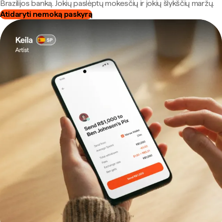
Brazilijos banką. Jokių paslėptų mokesčių ir jokių šlykščių maržų.
Atidaryti nemoką paskyrą