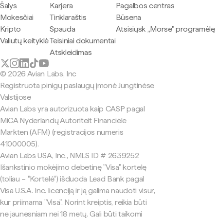
Šalys
Karjera
Pagalbos centras
Mokesčiai
Tinklaraštis
Būsena
Kripto
Spauda
Atsisiųsk „Morse" programėlę
Valiutų keityklė
Teisiniai dokumentai
Atskleidimas
© 2026 Avian Labs, Inc
Registruota pinigų paslaugų įmonė Jungtinėse
Valstijose
Avian Labs yra autorizuota kaip CASP pagal
MiCA Nyderlandų Autoriteit Financiële
Markten (AFM) (registracijos numeris
41000005).
Avian Labs USA, Inc., NMLS ID # 2639252
Išankstinio mokėjimo debetinę "Visa" kortelę
(toliau – "Kortelė") išduoda Lead Bank pagal
Visa U.S.A. Inc. licenciją ir ją galima naudoti visur,
kur priimama "Visa". Norint kreiptis, reikia būti
ne jaunesniam nei 18 metų. Gali būti taikomi