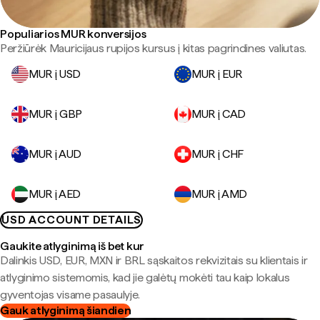
Populiarios MUR konversijos
Peržiūrėk Mauricijaus rupijos kursus į kitas pagrindines valiutas.
MUR į USD
MUR į EUR
MUR į GBP
MUR į CAD
MUR į AUD
MUR į CHF
MUR į AED
MUR į AMD
USD ACCOUNT DETAILS
Gaukite atlyginimą iš bet kur
Dalinkis USD, EUR, MXN ir BRL sąskaitos rekvizitais su klientais ir
atlyginimo sistemomis, kad jie galėtų mokėti tau kaip lokalus
gyventojas visame pasaulyje.
Gauk atlyginimą šiandien