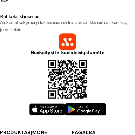
Bet koks klausimas
Aiškūs atsakymai į dažniausiai užduodamus klausimus, kai tik jų
jums reikia.
Nuskaitykite, kad atsisiųstumėte
PRODUKTAS
ĮMONĖ
PAGALBA