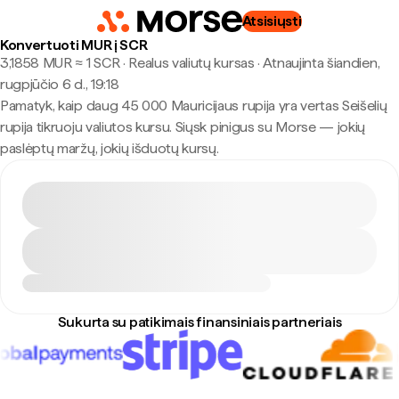
Atsisiųsti
Konvertuoti MUR į SCR
3,1858 MUR ≈ 1 SCR · Realus valiutų kursas
·
Atnaujinta šiandien,
rugpjūčio 6 d., 19:18
Pamatyk, kaip daug 45 000 Mauricijaus rupija yra vertas Seišelių
rupija tikruoju valiutos kursu. Siųsk pinigus su Morse — jokių
paslėptų maržų, jokių išduotų kursų.
Sukurta su patikimais finansiniais partneriais