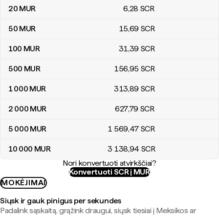
20
MUR
6
,28
SCR
50
MUR
15
,69
SCR
100
MUR
31
,39
SCR
500
MUR
156
,95
SCR
1 000
MUR
313
,89
SCR
2 000
MUR
627
,79
SCR
5 000
MUR
1 569
,47
SCR
10 000
MUR
3 138
,94
SCR
Nori konvertuoti atvirkščiai?
Konvertuoti SCR į MUR
MOKĖJIMAI
Siųsk ir gauk pinigus per sekundes
Padalink sąskaitą, grąžink draugui, siųsk tiesiai į Meksikos ar