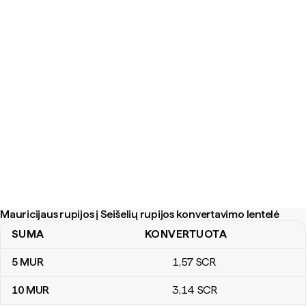
Mauricijaus rupijos į Seišelių rupijos konvertavimo lentelė
SUMA
KONVERTUOTA
Mauricijaus rupijos į Seišelių rupijos konvertavimo lentelė
5
MUR
1
,57
SCR
10
MUR
3
,14
SCR