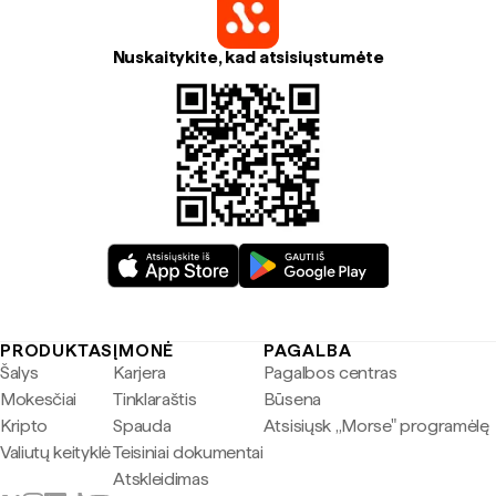
Nuskaitykite, kad atsisiųstumėte
PRODUKTAS
ĮMONĖ
PAGALBA
Šalys
Karjera
Pagalbos centras
Mokesčiai
Tinklaraštis
Būsena
Kripto
Spauda
Atsisiųsk „Morse" programėlę
Valiutų keityklė
Teisiniai dokumentai
Atskleidimas