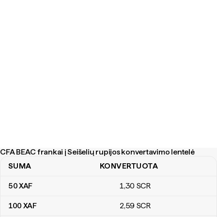
CFA BEAC frankai į Seišelių rupijos konvertavimo lentelė
SUMA
KONVERTUOTA
CFA BEAC frankai į Seišelių rupijos konvertavimo lentelė
50
XAF
1
,30
SCR
100
XAF
2
,59
SCR