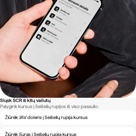
Siųsk SCR iš kitų valiutų
Palygink kursus į Seišelių rupijos iš viso pasaulio.
Žiūrėk JAV doleris į Seišelių rupija kursus
Žiūrėk Euras į Seišelių rupija kursus