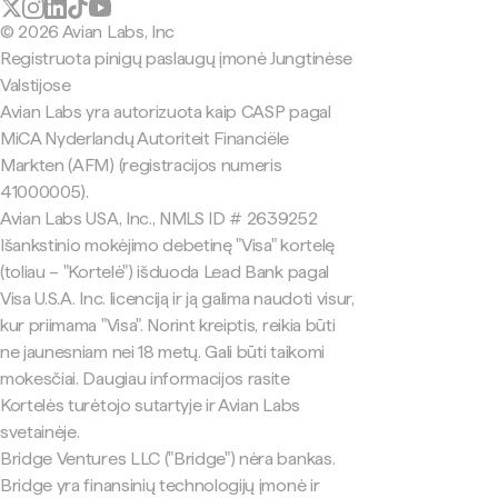
© 2026 Avian Labs, Inc
Registruota pinigų paslaugų įmonė Jungtinėse
Valstijose
Avian Labs yra autorizuota kaip CASP pagal
MiCA Nyderlandų Autoriteit Financiële
Markten (AFM) (registracijos numeris
41000005).
Avian Labs USA, Inc., NMLS ID # 2639252
Išankstinio mokėjimo debetinę "Visa" kortelę
(toliau – "Kortelė") išduoda Lead Bank pagal
Visa U.S.A. Inc. licenciją ir ją galima naudoti visur,
kur priimama "Visa". Norint kreiptis, reikia būti
ne jaunesniam nei 18 metų. Gali būti taikomi
mokesčiai. Daugiau informacijos rasite
Kortelės turėtojo sutartyje ir Avian Labs
svetainėje.
Bridge Ventures LLC ("Bridge") nėra bankas.
Bridge yra finansinių technologijų įmonė ir