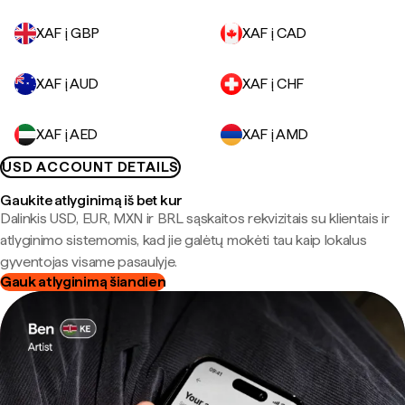
XAF į GBP
XAF į CAD
XAF į AUD
XAF į CHF
XAF į AED
XAF į AMD
USD ACCOUNT DETAILS
Gaukite atlyginimą iš bet kur
Dalinkis USD, EUR, MXN ir BRL sąskaitos rekvizitais su klientais ir
atlyginimo sistemomis, kad jie galėtų mokėti tau kaip lokalus
gyventojas visame pasaulyje.
Gauk atlyginimą šiandien