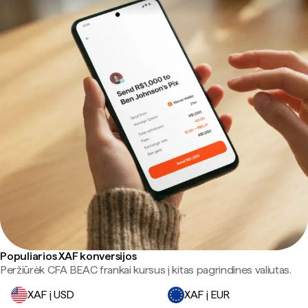
Populiarios XAF konversijos
Peržiūrėk CFA BEAC frankai kursus į kitas pagrindines valiutas.
XAF į USD
XAF į EUR