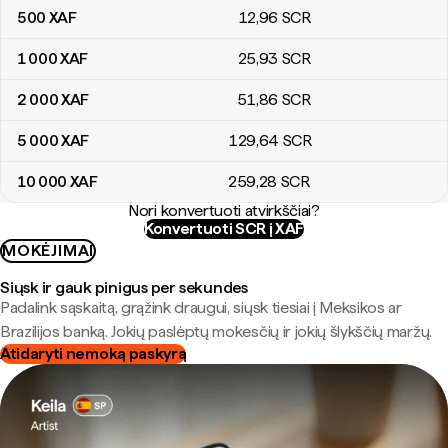
500
XAF
12
,96
SCR
1 000
XAF
25
,93
SCR
2 000
XAF
51
,86
SCR
5 000
XAF
129
,64
SCR
10 000
XAF
259
,28
SCR
Nori konvertuoti atvirkščiai?
Konvertuoti SCR į XAF
MOKĖJIMAI
Siųsk ir gauk pinigus per sekundes
Padalink sąskaitą, grąžink draugui, siųsk tiesiai į Meksikos ar
Brazilijos banką. Jokių paslėptų mokesčių ir jokių šlykščių maržų.
Atidaryti nemoką paskyrą