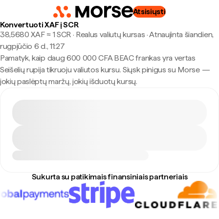
Atsisiųsti
Konvertuoti XAF į SCR
38,5680 XAF ≈ 1 SCR · Realus valiutų kursas
·
Atnaujinta šiandien,
rugpjūčio 6 d., 11:27
Pamatyk, kaip daug 600 000 CFA BEAC frankas yra vertas
Seišelių rupija tikruoju valiutos kursu. Siųsk pinigus su Morse —
jokių paslėptų maržų, jokių išduotų kursų.
Sukurta su patikimais finansiniais partneriais