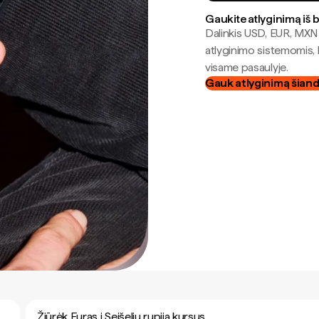
Gaukite atlyginimą iš 
Dalinkis USD, EUR, MXN i
atlyginimo sistemomis, 
visame pasaulyje.
Gauk atlyginimą šian
Žiūrėk Euras į Seišelių rupija kursus