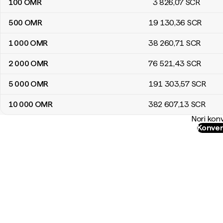
100
OMR
3 826
,07
SCR
500
OMR
19 130
,36
SCR
1 000
OMR
38 260
,71
SCR
2 000
OMR
76 521
,43
SCR
5 000
OMR
191 303
,57
SCR
10 000
OMR
382 607
,13
SCR
Nori konv
Konver