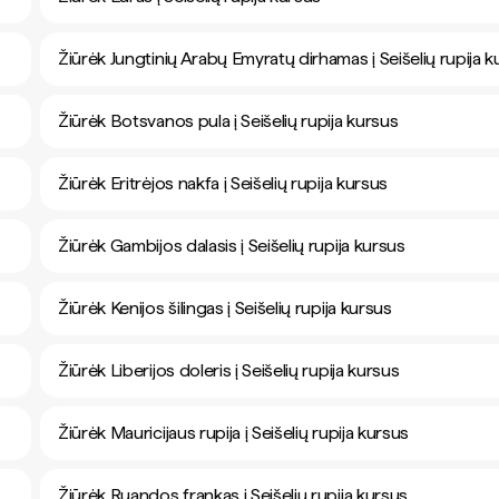
Žiūrėk Jungtinių Arabų Emyratų dirhamas į Seišelių rupija k
Žiūrėk Botsvanos pula į Seišelių rupija kursus
Žiūrėk Eritrėjos nakfa į Seišelių rupija kursus
Žiūrėk Gambijos dalasis į Seišelių rupija kursus
Žiūrėk Kenijos šilingas į Seišelių rupija kursus
Žiūrėk Liberijos doleris į Seišelių rupija kursus
Žiūrėk Mauricijaus rupija į Seišelių rupija kursus
Žiūrėk Ruandos frankas į Seišelių rupija kursus