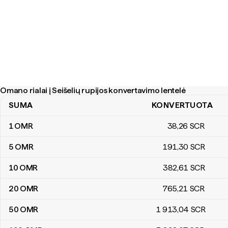
Omano rialai į Seišelių rupijos konvertavimo lentelė
SUMA
KONVERTUOTA
Omano rialai į Seišelių rupijos konvertavimo lentelė
1
OMR
38
,26
SCR
5
OMR
191
,30
SCR
10
OMR
382
,61
SCR
20
OMR
765
,21
SCR
50
OMR
1 913
,04
SCR