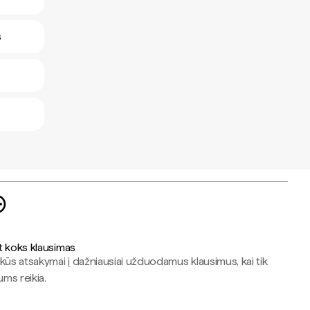
s
t koks klausimas
kūs atsakymai į dažniausiai užduodamus klausimus, kai tik
jums reikia.