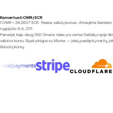
Konvertuoti OMR į SCR
1 OMR ≈ 38,2607 SCR · Realus valiutų kursas
·
Atnaujinta šiandien,
rugpjūčio 6 d., 21:11
Pamatyk, kaip daug 350 Omano rialas yra vertas Seišelių rupija tik
valiutos kursu. Siųsk pinigus su Morse — jokių paslėptų maržų, jo
išduotų kursų.