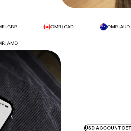
R į GBP
OMR į CAD
OMR į AUD
R į AMD
USD ACCOUNT DET