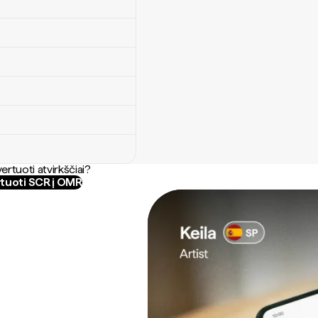
ertuoti atvirkščiai?
tuoti SCR į OMR