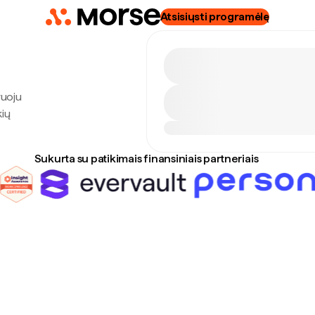
Atsisiųsti programėlę
ruoju
kių
Sukurta su patikimais finansiniais partneriais