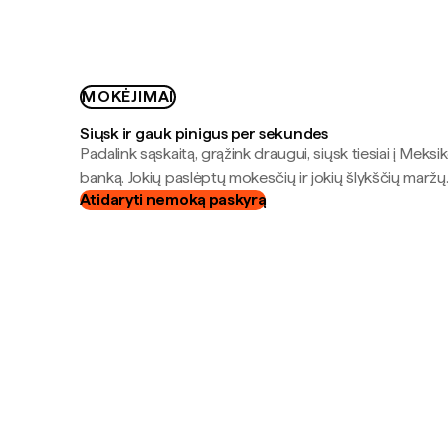
MOKĖJIMAI
Siųsk ir gauk pinigus per sekundes
Padalink sąskaitą, grąžink draugui, siųsk tiesiai į Meksik
banką. Jokių paslėptų mokesčių ir jokių šlykščių maržų
Atidaryti nemoką paskyrą