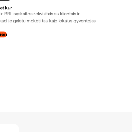
bet kur
r BRL sąskaitos rekvizitais su klientais ir
kad jie galėtų mokėti tau kaip lokalus gyventojas
dien