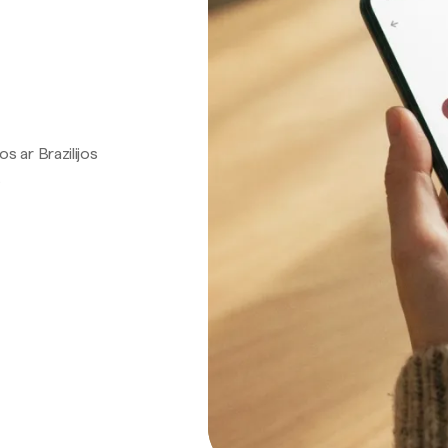
os ar Brazilijos
.