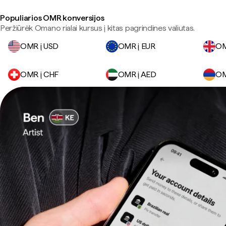
Populiarios OMR konversijos
Peržiūrėk Omano rialai kursus į kitas pagrindines valiutas.
OMR į USD
OMR į EUR
OM
OMR į CHF
OMR į AED
OM