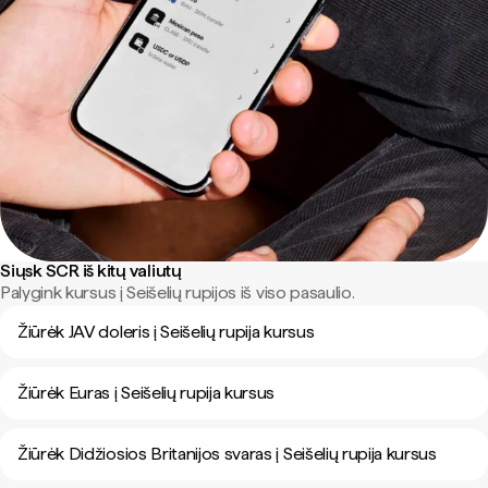
Siųsk SCR iš kitų valiutų
Palygink kursus į Seišelių rupijos iš viso pasaulio.
Žiūrėk JAV doleris į Seišelių rupija kursus
Žiūrėk Euras į Seišelių rupija kursus
Žiūrėk Didžiosios Britanijos svaras į Seišelių rupija kursus