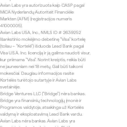
Avian Labs yra autorizuota kaip CASP pagal
MiCA Nyderlandų Autoriteit Financiële
Markten (AFM) (registracijos numeris
41000005).
Avian Labs USA, Inc., NMLS ID # 2639252
Išankstinio mokėjimo debetinę "Visa" kortelę
(toliau – "Kortelė") išduoda Lead Bank pagal
Visa U.S.A. Inc. licenciją ir ją galima naudoti visur,
kur priimama "Visa". Norint kreiptis, reikia būti
ne jaunesniam nei 18 metų. Gali būti taikomi
mokesčiai. Daugiau informacijos rasite
Kortelės turėtojo sutartyje ir Avian Labs
svetainėje.
Bridge Ventures LLC ("Bridge") nėra bankas.
Bridge yra finansinių technologijų įmonė ir
Programos valdytoja, atsakinga už Kortelės
valdymą ir eksploatavimą Lead Bank vardu.
Avian Labs nėra bankas. Avian Labs yra