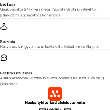
Bet kada
Gauk pagalbą 24/7, visą metą. Pagrįsta dirbtinio intelekto,
palaikyta mūsų pagalbos komandos.
Bet vieta
Nesvarbu, kur gyvenate ar kokia kalba kalbate, mes čia jums.
Bet koks klausimas
Aiškūs atsakymai į dažniausiai užduodamus klausimus, kai tik jų
jums reikia.
Nuskaitykite, kad atsisiųstumėte