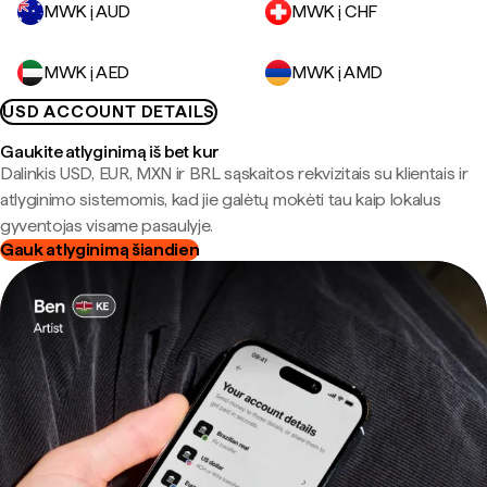
MWK į AUD
MWK į CHF
MWK į AED
MWK į AMD
USD ACCOUNT DETAILS
Gaukite atlyginimą iš bet kur
Dalinkis USD, EUR, MXN ir BRL sąskaitos rekvizitais su klientais ir
atlyginimo sistemomis, kad jie galėtų mokėti tau kaip lokalus
gyventojas visame pasaulyje.
Gauk atlyginimą šiandien