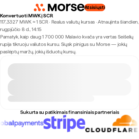
Atsisiųsti
Konvertuoti MWK į SCR
117,3327 MWK ≈ 1 SCR · Realus valiutų kursas
·
Atnaujinta šiandien,
rugpjūčio 8 d., 14:15
Pamatyk, kaip daug 1 700 000 Malavio kvača yra vertas Seišelių
rupija tikruoju valiutos kursu. Siųsk pinigus su Morse — jokių
paslėptų maržų, jokių išduotų kursų.
Sukurta su patikimais finansiniais partneriais