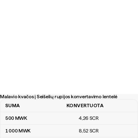
Malavio kvačos į Seišelių rupijos konvertavimo lentelė
SUMA
KONVERTUOTA
Malavio kvačos į Seišelių rupijos konvertavimo lentelė
500
MWK
4
,26
SCR
1 000
MWK
8
,52
SCR