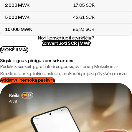
2 000
MWK
17
,05
SCR
5 000
MWK
42
,61
SCR
10 000
MWK
85
,23
SCR
Nori konvertuoti atvirkščiai?
Konvertuoti SCR į MWK
MOKĖJIMAI
Siųsk ir gauk pinigus per sekundes
Padalink sąskaitą, grąžink draugui, siųsk tiesiai į Meksikos ar
Brazilijos banką. Jokių paslėptų mokesčių ir jokių šlykščių maržų.
Atidaryti nemoką paskyrą