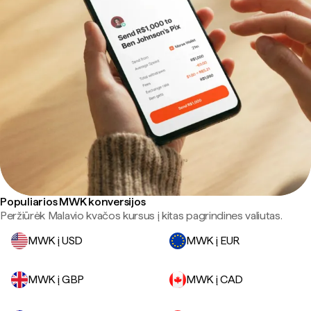
Populiarios MWK konversijos
Peržiūrėk Malavio kvačos kursus į kitas pagrindines valiutas.
MWK į USD
MWK į EUR
MWK į GBP
MWK į CAD