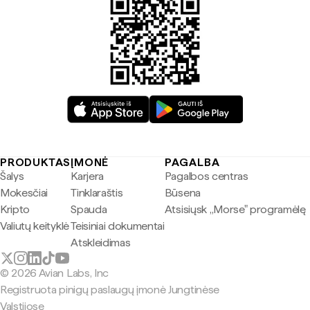
PRODUKTAS
ĮMONĖ
PAGALBA
Šalys
Karjera
Pagalbos centras
Mokesčiai
Tinklaraštis
Būsena
Kripto
Spauda
Atsisiųsk „Morse" programėlę
Valiutų keityklė
Teisiniai dokumentai
Atskleidimas
© 2026 Avian Labs, Inc
Registruota pinigų paslaugų įmonė Jungtinėse
Valstijose