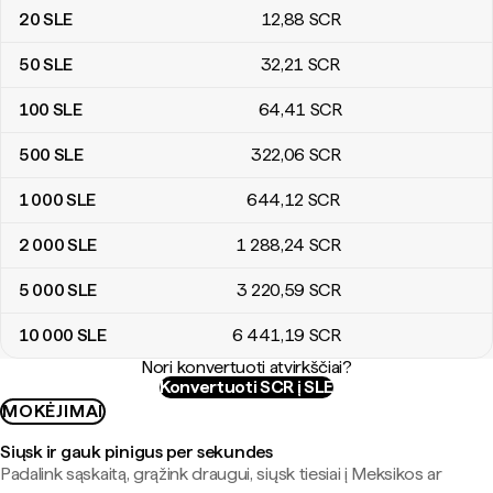
20
SLE
12
,88
SCR
50
SLE
32
,21
SCR
100
SLE
64
,41
SCR
500
SLE
322
,06
SCR
1 000
SLE
644
,12
SCR
2 000
SLE
1 288
,24
SCR
5 000
SLE
3 220
,59
SCR
10 000
SLE
6 441
,19
SCR
Nori konvertuoti atvirkščiai?
Konvertuoti SCR į SLE
MOKĖJIMAI
Siųsk ir gauk pinigus per sekundes
Padalink sąskaitą, grąžink draugui, siųsk tiesiai į Meksikos ar