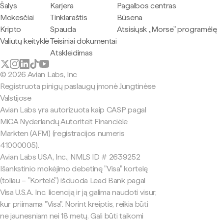
Šalys
Karjera
Pagalbos centras
Mokesčiai
Tinklaraštis
Būsena
Kripto
Spauda
Atsisiųsk „Morse" programėlę
Valiutų keityklė
Teisiniai dokumentai
Atskleidimas
© 2026 Avian Labs, Inc
Registruota pinigų paslaugų įmonė Jungtinėse
Valstijose
Avian Labs yra autorizuota kaip CASP pagal
MiCA Nyderlandų Autoriteit Financiële
Markten (AFM) (registracijos numeris
41000005).
Avian Labs USA, Inc., NMLS ID # 2639252
Išankstinio mokėjimo debetinę "Visa" kortelę
(toliau – "Kortelė") išduoda Lead Bank pagal
Visa U.S.A. Inc. licenciją ir ją galima naudoti visur,
kur priimama "Visa". Norint kreiptis, reikia būti
ne jaunesniam nei 18 metų. Gali būti taikomi