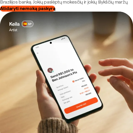
Brazilijos banką. Jokių paslėptų mokesčių ir jokių šlykščių maržų.
Atidaryti nemoką paskyrą