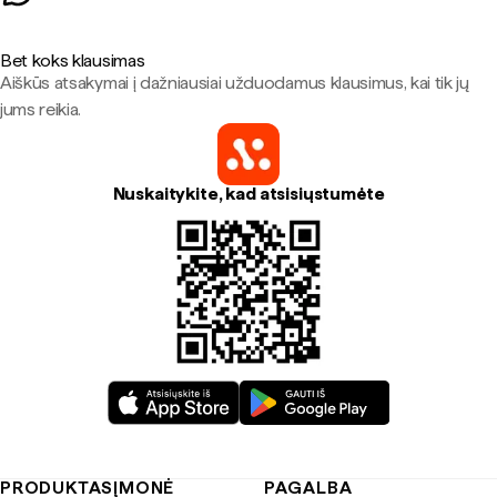
Bet koks klausimas
Aiškūs atsakymai į dažniausiai užduodamus klausimus, kai tik jų
jums reikia.
Nuskaitykite, kad atsisiųstumėte
PRODUKTAS
ĮMONĖ
PAGALBA