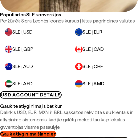
Populiarios SLE konversijos
Peržiūrėk Siera Leonės leonės kursus į kitas pagrindines valiutas.
SLE į USD
SLE į EUR
SLE į GBP
SLE į CAD
SLE į AUD
SLE į CHF
SLE į AED
SLE į AMD
USD ACCOUNT DETAILS
Gaukite atlyginimą iš bet kur
Dalinkis USD, EUR, MXN ir BRL sąskaitos rekvizitais su klientais ir
atlyginimo sistemomis, kad jie galėtų mokėti tau kaip lokalus
gyventojas visame pasaulyje.
Gauk atlyginimą šiandien