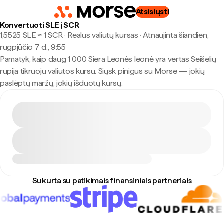
Atsisiųsti
Konvertuoti SLE į SCR
1,5525 SLE ≈ 1 SCR · Realus valiutų kursas
·
Atnaujinta šiandien,
rugpjūčio 7 d., 9:55
Pamatyk, kaip daug 1 000 Siera Leonės leonė yra vertas Seišelių
rupija tikruoju valiutos kursu. Siųsk pinigus su Morse — jokių
paslėptų maržų, jokių išduotų kursų.
Sukurta su patikimais finansiniais partneriais