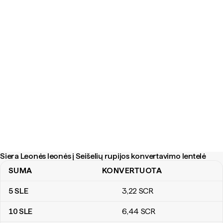
Siera Leonės leonės į Seišelių rupijos konvertavimo lentelė
SUMA
KONVERTUOTA
Siera Leonės leonės į Seišelių rupijos konvertavimo lentelė
5
SLE
3
,22
SCR
10
SLE
6
,44
SCR