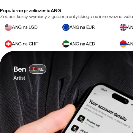
Popularne przeliczenia ANG
Zobacz kursy wymiany z guldena antylskiego na inne ważne walu
ANG na USD
ANG na EUR
AN
ANG na CHF
ANG na AED
AN