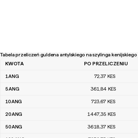
Tabela przeliczeń guldena antylskiego na szylinga kenijskiego
KWOTA
PO PRZELICZENIU
Tabela przeliczeń guldena antylskiego na szylinga kenijskiego
1
ANG
72
,37
KES
5
ANG
361
,84
KES
10
ANG
723
,67
KES
20
ANG
1447
,35
KES
50
ANG
3618
,37
KES