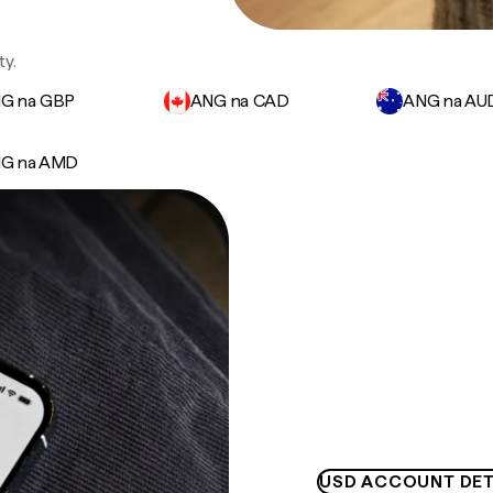
ty.
G na GBP
ANG na CAD
ANG na AU
G na AMD
USD ACCOUNT DET