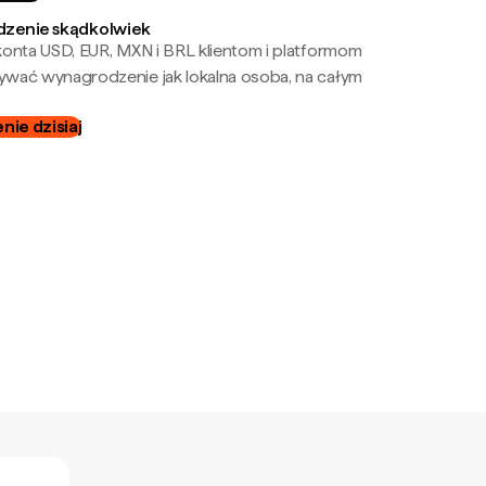
zenie skądkolwiek
onta USD, EUR, MXN i BRL klientom i platformom
wać wynagrodzenie jak lokalna osoba, na całym
ie dzisiaj