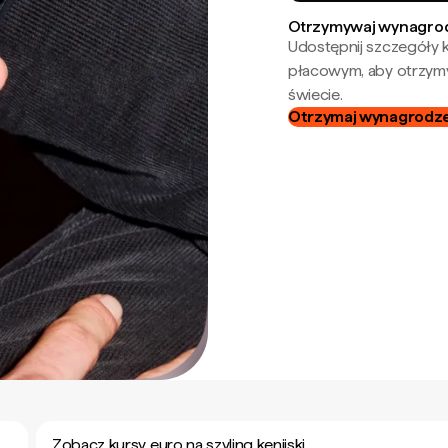
Otrzymywaj wynagrod
Udostępnij szczegóły k
płacowym, aby otrzymy
świecie.
Otrzymaj wynagrodzen
Zobacz kursy euro na szyling kenijski