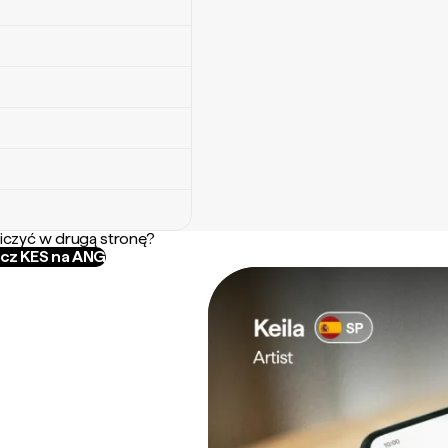
iczyć w drugą stronę?
icz KES na ANG