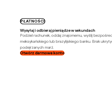
PŁATNOŚCI
Wysyłaj i odbieraj pieniądze w sekundach
Podziel rachunek, oddaj znajomemu, wyślij bezpośre
meksykańskiego lub brazylijskiego banku. Brak ukryty
podejrzanych marż.
Otwórz darmowe konto