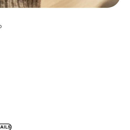
D
AILS