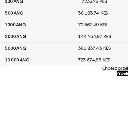
100
ANG
7236
,75
KES
500
ANG
36 183
,74
KES
1000
ANG
72 367
,49
KES
2000
ANG
144 734
,97
KES
5000
ANG
361 837
,43
KES
10 000
ANG
723 674
,85
KES
Chcesz przel
Przel