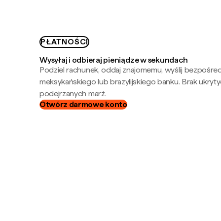
PŁATNOŚCI
Wysyłaj i odbieraj pieniądze w sekundach
Podziel rachunek, oddaj znajomemu, wyślij bezpośre
meksykańskiego lub brazylijskiego banku. Brak ukryty
podejrzanych marż.
Otwórz darmowe konto