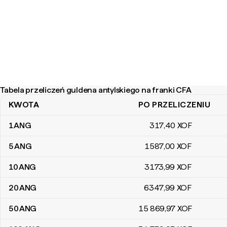
Tabela przeliczeń guldena antylskiego na franki CFA
KWOTA
PO PRZELICZENIU
Tabela przeliczeń guldena antylskiego na franki CFA
1
ANG
317
,40
XOF
5
ANG
1587
,00
XOF
10
ANG
3173
,99
XOF
20
ANG
6347
,99
XOF
50
ANG
15 869
,97
XOF