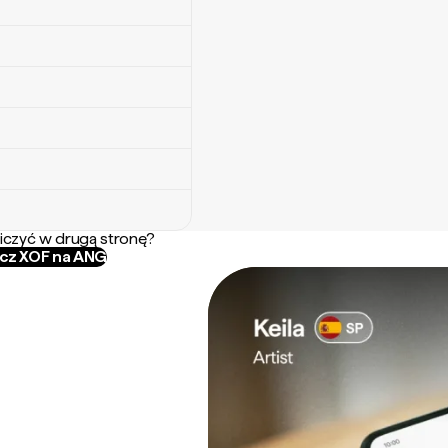
iczyć w drugą stronę?
icz XOF na ANG