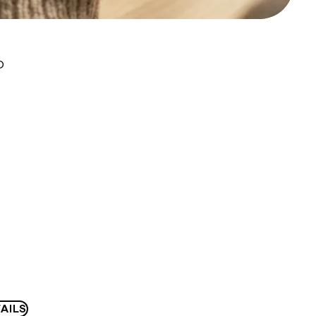
D
AILS