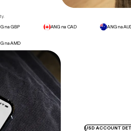
ty.
G na GBP
ANG na CAD
ANG na AU
G na AMD
USD ACCOUNT DET