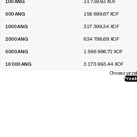
100
ANG
31 739
,93
XOF
500
ANG
158 699
,67
XOF
1000
ANG
317 399
,34
XOF
2000
ANG
634 798
,69
XOF
5000
ANG
1 586 996
,72
XOF
10 000
ANG
3 173 993
,44
XOF
Chcesz przel
Przel