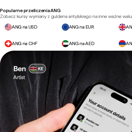
Popularne przeliczenia ANG
Zobacz kursy wymiany z guldena antylskiego na inne ważne walu
ANG na USD
ANG na EUR
AN
ANG na CHF
ANG na AED
AN