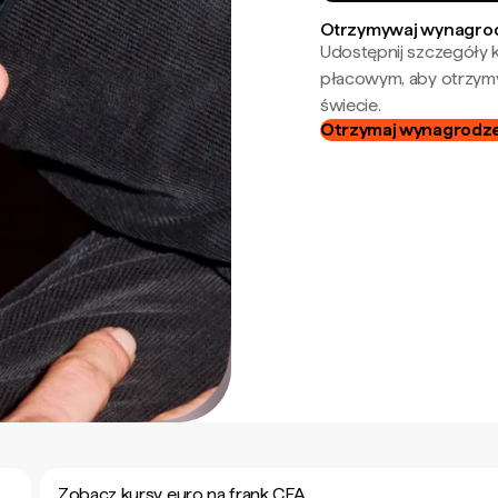
Otrzymywaj wynagrod
Udostępnij szczegóły k
płacowym, aby otrzymy
świecie.
Otrzymaj wynagrodzen
Zobacz kursy euro na frank CFA