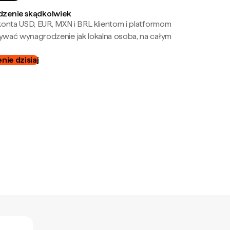
zenie skądkolwiek
onta USD, EUR, MXN i BRL klientom i platformom
wać wynagrodzenie jak lokalna osoba, na całym
ie dzisiaj