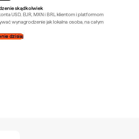
zenie skądkolwiek
onta USD, EUR, MXN i BRL klientom i platformom
wać wynagrodzenie jak lokalna osoba, na całym
ie dzisiaj