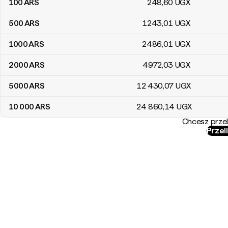
100
ARS
248
,60
UGX
500
ARS
1243
,01
UGX
1000
ARS
2486
,01
UGX
2000
ARS
4972
,03
UGX
5000
ARS
12 430
,07
UGX
10 000
ARS
24 860
,14
UGX
Chcesz przel
Przel