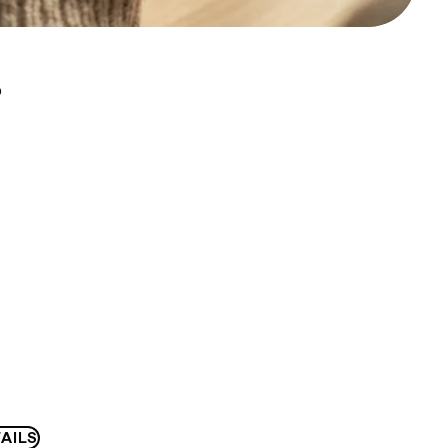
D
AILS