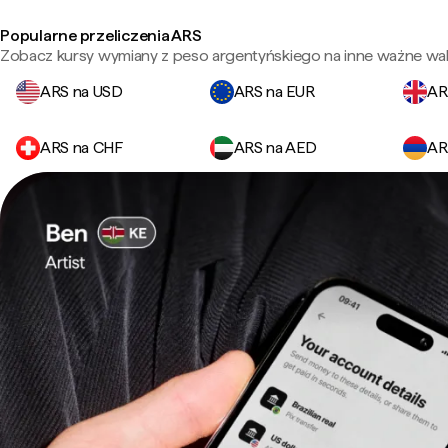
Popularne przeliczenia ARS
Zobacz kursy wymiany z peso argentyńskiego na inne ważne wal
ARS na USD
ARS na EUR
AR
ARS na CHF
ARS na AED
AR