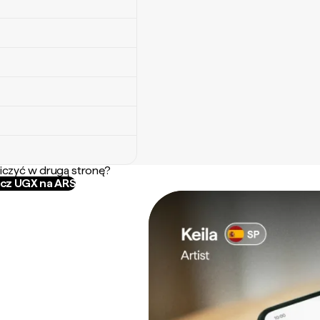
iczyć w drugą stronę?
icz UGX na ARS