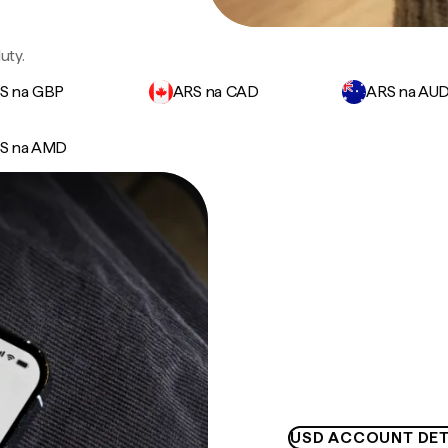
uty.
S na GBP
ARS na CAD
ARS na AU
S na AMD
USD ACCOUNT DET