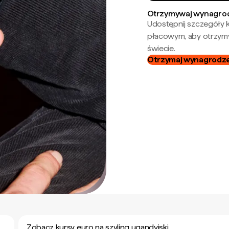
Otrzymywaj wynagrod
Udostępnij szczegóły k
płacowym, aby otrzymy
świecie.
Otrzymaj wynagrodzen
Zobacz kursy euro na szyling ugandyjski