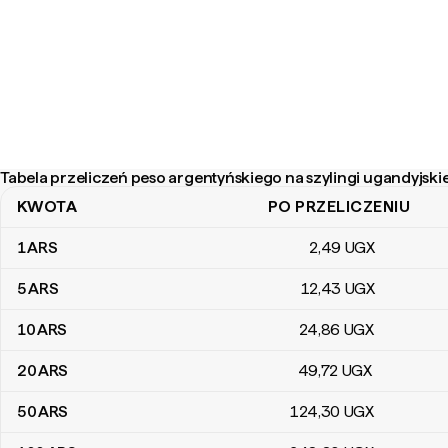
Tabela przeliczeń peso argentyńskiego na szylingi ugandyjski
KWOTA
PO PRZELICZENIU
Tabela przeliczeń peso argentyńskiego na szylingi ugandyjskie
1
ARS
2
,49
UGX
5
ARS
12
,43
UGX
10
ARS
24
,86
UGX
20
ARS
49
,72
UGX
50
ARS
124
,30
UGX