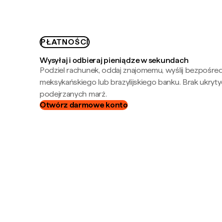
PŁATNOŚCI
Wysyłaj i odbieraj pieniądze w sekundach
Podziel rachunek, oddaj znajomemu, wyślij bezpośre
meksykańskiego lub brazylijskiego banku. Brak ukryty
podejrzanych marż.
Otwórz darmowe konto