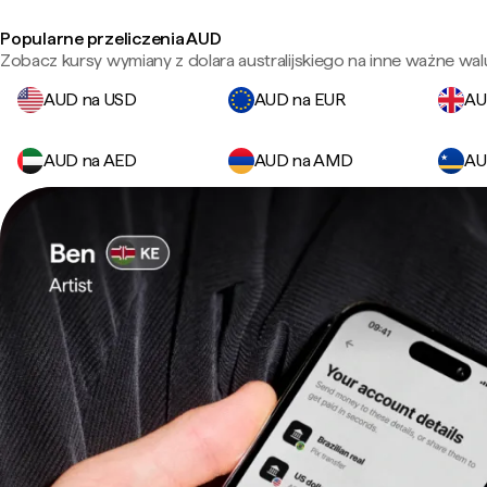
Popularne przeliczenia AUD
Zobacz kursy wymiany z dolara australijskiego na inne ważne walu
AUD na USD
AUD na EUR
AU
AUD na AED
AUD na AMD
AU