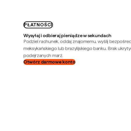
PŁATNOŚCI
Wysyłaj i odbieraj pieniądze w sekundach
Podziel rachunek, oddaj znajomemu, wyślij bezpośre
meksykańskiego lub brazylijskiego banku. Brak ukryty
podejrzanych marż.
Otwórz darmowe konto