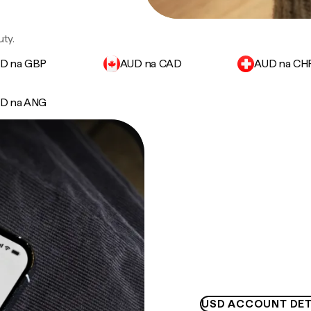
ty.
D na GBP
AUD na CAD
AUD na CH
D na ANG
USD ACCOUNT DET