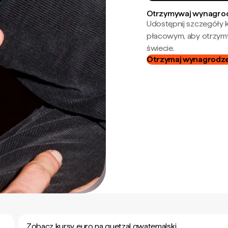
Otrzymywaj wynagrod
Udostępnij szczegóły k
płacowym, aby otrzymy
świecie.
Otrzymaj wynagrodzen
Zobacz kursy euro na quetzal gwatemalski