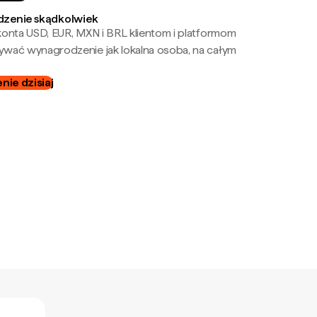
zenie skądkolwiek
onta USD, EUR, MXN i BRL klientom i platformom
wać wynagrodzenie jak lokalna osoba, na całym
ie dzisiaj