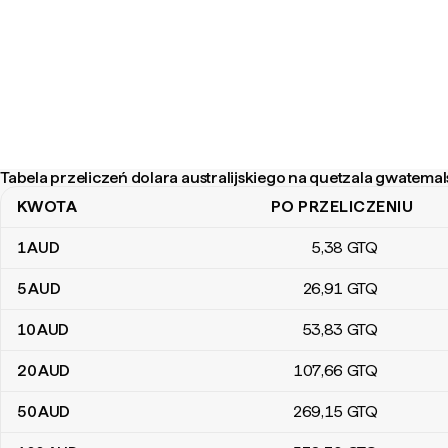
Tabela przeliczeń dolara australijskiego na quetzala gwatema
KWOTA
PO PRZELICZENIU
Tabela przeliczeń dolara australijskiego na quetzala gwatemalski
1
AUD
5
,38
GTQ
5
AUD
26
,91
GTQ
10
AUD
53
,83
GTQ
20
AUD
107
,66
GTQ
50
AUD
269
,15
GTQ