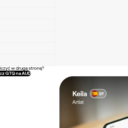
iczyć w drugą stronę?
icz GTQ na AUD