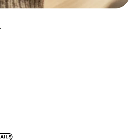
F
AILS