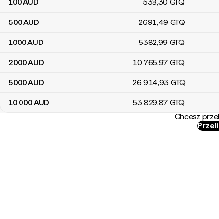
100
AUD
538
,30
GTQ
500
AUD
2691
,49
GTQ
1000
AUD
5382
,99
GTQ
2000
AUD
10 765
,97
GTQ
5000
AUD
26 914
,93
GTQ
10 000
AUD
53 829
,87
GTQ
Chcesz przel
Przel