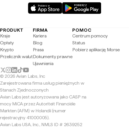
PRODUKT
FIRMA
POMOC
Kraje
Kariera
Centrum pomocy
Opłaty
Blog
Status
Krypto
Prasa
Pobierz aplikację Morse
Przelicznik walut
Dokumenty prawne
Ujawnienia
© 2026 Avian Labs, Inc
Zarejestrowana firma usług pieniężnych w
Stanach Zjednoczonych
Avian Labs jest autoryzowana jako CASP na
mocy MiCA przez Autoriteit Financiële
Markten (AFM) w Holandii (numer
rejestracyjny 41000005).
Avian Labs USA, Inc., NMLS ID # 2639252