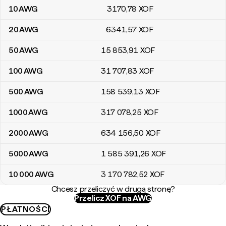
10
AWG
3170
,78
XOF
20
AWG
6341
,57
XOF
50
AWG
15 853
,91
XOF
100
AWG
31 707
,83
XOF
500
AWG
158 539
,13
XOF
1000
AWG
317 078
,25
XOF
2000
AWG
634 156
,50
XOF
5000
AWG
1 585 391
,26
XOF
10 000
AWG
3 170 782
,52
XOF
Chcesz przeliczyć w drugą stronę?
Przelicz XOF na AWG
PŁATNOŚCI