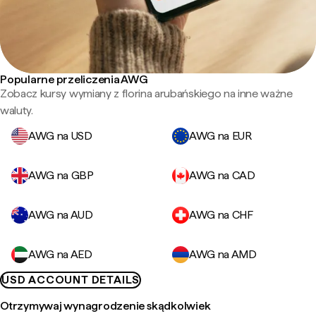
Popularne przeliczenia AWG
Zobacz kursy wymiany z florina arubańskiego na inne ważne
waluty.
AWG na USD
AWG na EUR
AWG na GBP
AWG na CAD
AWG na AUD
AWG na CHF
AWG na AED
AWG na AMD
USD ACCOUNT DETAILS
Otrzymywaj wynagrodzenie skądkolwiek