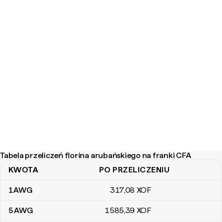
Tabela przeliczeń florina arubańskiego na franki CFA
KWOTA
PO PRZELICZENIU
Tabela przeliczeń florina arubańskiego na franki CFA
1
AWG
317
,08
XOF
5
AWG
1585
,39
XOF