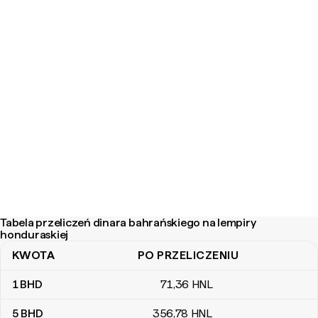
Tabela przeliczeń dinara bahrańskiego na lempiry
honduraskiej
KWOTA
PO PRZELICZENIU
Tabela przeliczeń dinara bahrańskiego na lempiry honduraskiej
1
BHD
71
,36
HNL
5
BHD
356
,78
HNL