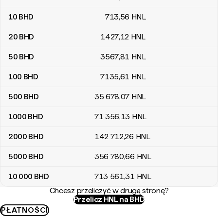
10
BHD
713
,56
HNL
20
BHD
1427
,12
HNL
50
BHD
3567
,81
HNL
100
BHD
7135
,61
HNL
500
BHD
35 678
,07
HNL
1000
BHD
71 356
,13
HNL
2000
BHD
142 712
,26
HNL
5000
BHD
356 780
,66
HNL
10 000
BHD
713 561
,31
HNL
Chcesz przeliczyć w drugą stronę?
Przelicz HNL na BHD
PŁATNOŚCI