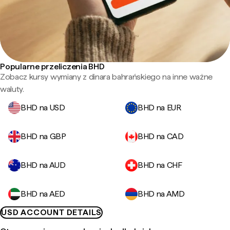
Popularne przeliczenia BHD
Zobacz kursy wymiany z dinara bahrańskiego na inne ważne
waluty.
BHD na USD
BHD na EUR
BHD na GBP
BHD na CAD
BHD na AUD
BHD na CHF
BHD na AED
BHD na AMD
USD ACCOUNT DETAILS