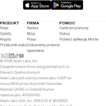
PRODUKT
FIRMA
POMOC
Kraje
Kariera
Centrum pomocy
Opłaty
Blog
Status
Krypto
Prasa
Pobierz aplikację Morse
Przelicznik walut
Dokumenty prawne
Ujawnienia
© 2026 Avian Labs, Inc
Zarejestrowana firma usług pieniężnych w
Stanach Zjednoczonych
Avian Labs jest autoryzowana jako CASP na
mocy MiCA przez Autoriteit Financiële
Markten (AFM) w Holandii (numer
rejestracyjny 41000005).
Avian Labs USA, Inc., NMLS ID # 2639252