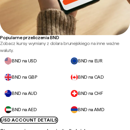
Popularne przeliczenia BND
Zobacz kursy wymiany z dolara brunejskiego na inne ważne
waluty.
BND na USD
BND na EUR
BND na GBP
BND na CAD
BND na AUD
BND na CHF
BND na AED
BND na AMD
USD ACCOUNT DETAILS