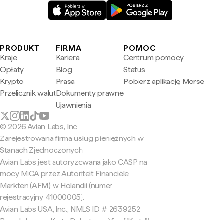
PRODUKT
FIRMA
POMOC
Kraje
Kariera
Centrum pomocy
Opłaty
Blog
Status
Krypto
Prasa
Pobierz aplikację Morse
Przelicznik walut
Dokumenty prawne
Ujawnienia
© 2026 Avian Labs, Inc
Zarejestrowana firma usług pieniężnych w
Stanach Zjednoczonych
Avian Labs jest autoryzowana jako CASP na
mocy MiCA przez Autoriteit Financiële
Markten (AFM) w Holandii (numer
rejestracyjny 41000005).
Avian Labs USA, Inc., NMLS ID # 2639252