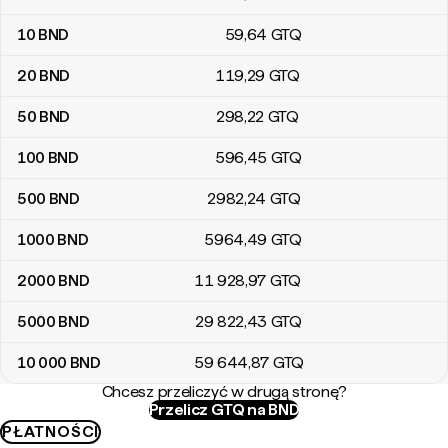
10
BND
59
,64
GTQ
20
BND
119
,29
GTQ
50
BND
298
,22
GTQ
100
BND
596
,45
GTQ
500
BND
2982
,24
GTQ
1000
BND
5964
,49
GTQ
2000
BND
11 928
,97
GTQ
5000
BND
29 822
,43
GTQ
10 000
BND
59 644
,87
GTQ
Chcesz przeliczyć w drugą stronę?
Przelicz GTQ na BND
PŁATNOŚCI