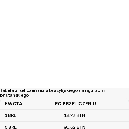
Tabela przeliczeń reala brazylijskiego na ngultrum
bhutańskiego
KWOTA
PO PRZELICZENIU
Tabela przeliczeń reala brazylijskiego na ngultrum bhutańskiego
1
BRL
18
,72
BTN
5
BRL
93
,62
BTN