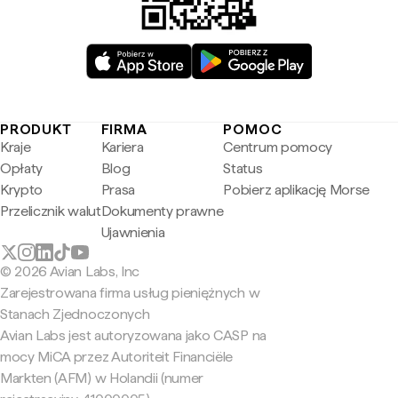
PRODUKT
FIRMA
POMOC
Kraje
Kariera
Centrum pomocy
Opłaty
Blog
Status
Krypto
Prasa
Pobierz aplikację Morse
Przelicznik walut
Dokumenty prawne
Ujawnienia
© 2026 Avian Labs, Inc
Zarejestrowana firma usług pieniężnych w
Stanach Zjednoczonych
Avian Labs jest autoryzowana jako CASP na
mocy MiCA przez Autoriteit Financiële
Markten (AFM) w Holandii (numer