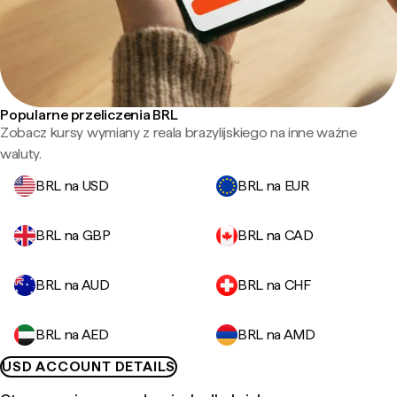
Popularne przeliczenia BRL
Zobacz kursy wymiany z reala brazylijskiego na inne ważne
waluty.
BRL na USD
BRL na EUR
BRL na GBP
BRL na CAD
BRL na AUD
BRL na CHF
BRL na AED
BRL na AMD
USD ACCOUNT DETAILS