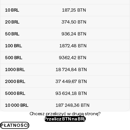
10
BRL
187
,25
BTN
20
BRL
374
,50
BTN
50
BRL
936
,24
BTN
100
BRL
1872
,48
BTN
500
BRL
9362
,42
BTN
1000
BRL
18 724
,84
BTN
2000
BRL
37 449
,67
BTN
5000
BRL
93 624
,18
BTN
10 000
BRL
187 248
,36
BTN
Chcesz przeliczyć w drugą stronę?
Przelicz BTN na BRL
PŁATNOŚCI