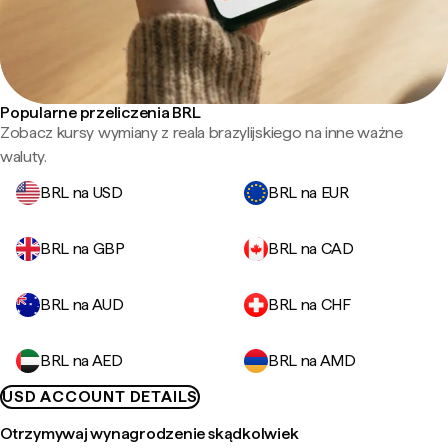
Popularne przeliczenia BRL
Zobacz kursy wymiany z reala brazylijskiego na inne ważne
waluty.
BRL na USD
BRL na EUR
BRL na GBP
BRL na CAD
BRL na AUD
BRL na CHF
BRL na AED
BRL na AMD
USD ACCOUNT DETAILS
Otrzymywaj wynagrodzenie skądkolwiek