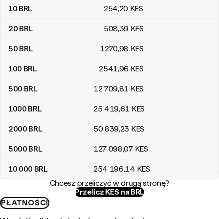
10
BRL
254
,20
KES
20
BRL
508
,39
KES
50
BRL
1270
,98
KES
100
BRL
2541
,96
KES
500
BRL
12 709
,81
KES
1000
BRL
25 419
,61
KES
2000
BRL
50 839
,23
KES
5000
BRL
127 098
,07
KES
10 000
BRL
254 196
,14
KES
Chcesz przeliczyć w drugą stronę?
Przelicz KES na BRL
PŁATNOŚCI