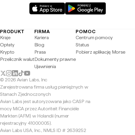
PRODUKT
FIRMA
POMOC
Kraje
Kariera
Centrum pomocy
Opłaty
Blog
Status
Krypto
Prasa
Pobierz aplikację Morse
Przelicznik walut
Dokumenty prawne
Ujawnienia
© 2026 Avian Labs, Inc
Zarejestrowana firma usług pieniężnych w
Stanach Zjednoczonych
Avian Labs jest autoryzowana jako CASP na
mocy MiCA przez Autoriteit Financiële
Markten (AFM) w Holandii (numer
rejestracyjny 41000005).
Avian Labs USA, Inc., NMLS ID # 2639252