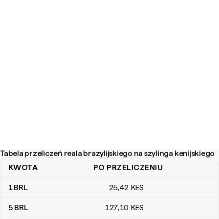
Tabela przeliczeń reala brazylijskiego na szylinga kenijskiego
KWOTA
PO PRZELICZENIU
Tabela przeliczeń reala brazylijskiego na szylinga kenijskiego
1
BRL
25
,42
KES
5
BRL
127
,10
KES