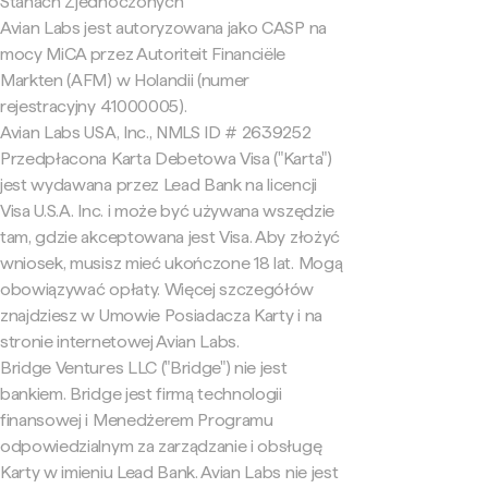
Stanach Zjednoczonych
Avian Labs jest autoryzowana jako CASP na
mocy MiCA przez Autoriteit Financiële
Markten (AFM) w Holandii (numer
rejestracyjny 41000005).
Avian Labs USA, Inc., NMLS ID # 2639252
Przedpłacona Karta Debetowa Visa ("Karta")
jest wydawana przez Lead Bank na licencji
Visa U.S.A. Inc. i może być używana wszędzie
tam, gdzie akceptowana jest Visa. Aby złożyć
wniosek, musisz mieć ukończone 18 lat. Mogą
obowiązywać opłaty. Więcej szczegółów
znajdziesz w Umowie Posiadacza Karty i na
stronie internetowej Avian Labs.
Bridge Ventures LLC ("Bridge") nie jest
bankiem. Bridge jest firmą technologii
finansowej i Menedżerem Programu
odpowiedzialnym za zarządzanie i obsługę
Karty w imieniu Lead Bank. Avian Labs nie jest