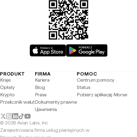
PRODUKT
FIRMA
POMOC
Kraje
Kariera
Centrum pomocy
Opłaty
Blog
Status
Krypto
Prasa
Pobierz aplikację Morse
Przelicznik walut
Dokumenty prawne
Ujawnienia
© 2026 Avian Labs, Inc
Zarejestrowana firma usług pieniężnych w