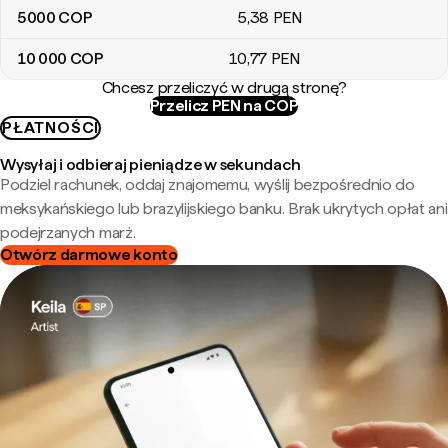
5000
COP
5
,38
PEN
10 000
COP
10
,77
PEN
Chcesz przeliczyć w drugą stronę?
Przelicz PEN na COP
PŁATNOŚCI
Wysyłaj i odbieraj pieniądze w sekundach
Podziel rachunek, oddaj znajomemu, wyślij bezpośrednio do
meksykańskiego lub brazylijskiego banku. Brak ukrytych opłat ani
podejrzanych marż.
Otwórz darmowe konto