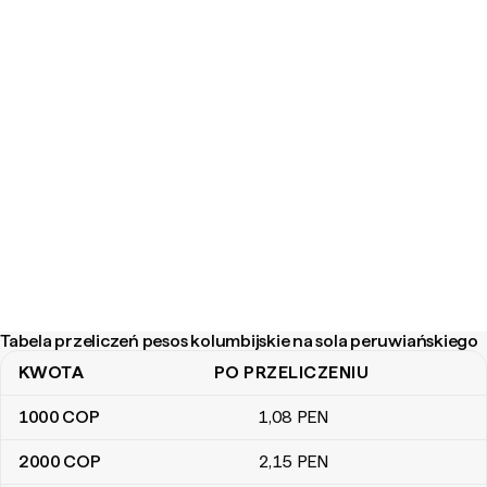
Tabela przeliczeń pesos kolumbijskie na sola peruwiańskiego
KWOTA
PO PRZELICZENIU
Tabela przeliczeń pesos kolumbijskie na sola peruwiańskiego
1000
COP
1
,08
PEN
2000
COP
2
,15
PEN