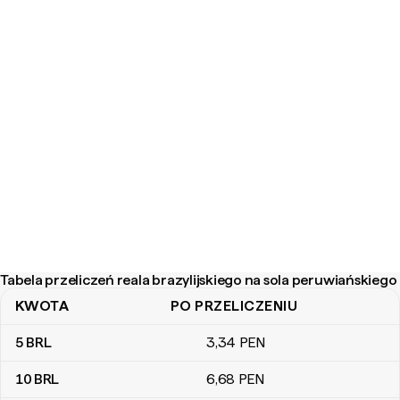
Tabela przeliczeń reala brazylijskiego na sola peruwiańskiego
KWOTA
PO PRZELICZENIU
Tabela przeliczeń reala brazylijskiego na sola peruwiańskiego
5
BRL
3
,34
PEN
10
BRL
6
,68
PEN