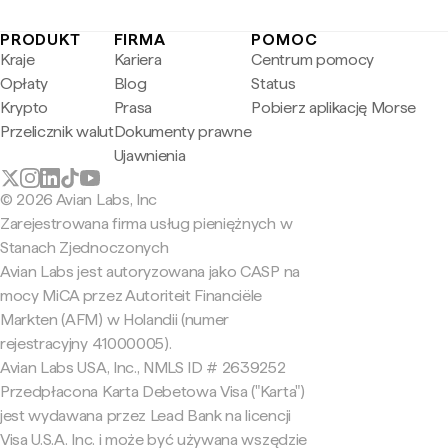
PRODUKT
FIRMA
POMOC
Kraje
Kariera
Centrum pomocy
Opłaty
Blog
Status
Krypto
Prasa
Pobierz aplikację Morse
Przelicznik walut
Dokumenty prawne
Ujawnienia
© 2026 Avian Labs, Inc
Zarejestrowana firma usług pieniężnych w
Stanach Zjednoczonych
Avian Labs jest autoryzowana jako CASP na
mocy MiCA przez Autoriteit Financiële
Markten (AFM) w Holandii (numer
rejestracyjny 41000005).
Avian Labs USA, Inc., NMLS ID # 2639252
Przedpłacona Karta Debetowa Visa ("Karta")
jest wydawana przez Lead Bank na licencji
Visa U.S.A. Inc. i może być używana wszędzie