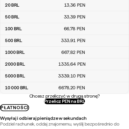
20
BRL
13
,36
PEN
50
BRL
33
,39
PEN
100
BRL
66
,78
PEN
500
BRL
333
,91
PEN
1000
BRL
667
,82
PEN
2000
BRL
1335
,64
PEN
5000
BRL
3339
,10
PEN
10 000
BRL
6678
,20
PEN
Chcesz przeliczyć w drugą stronę?
Przelicz PEN na BRL
PŁATNOŚCI
Wysyłaj i odbieraj pieniądze w sekundach
Podziel rachunek, oddaj znajomemu, wyślij bezpośrednio do