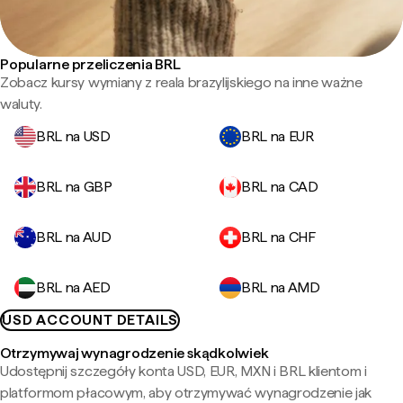
Popularne przeliczenia BRL
Zobacz kursy wymiany z reala brazylijskiego na inne ważne
waluty.
BRL na USD
BRL na EUR
BRL na GBP
BRL na CAD
BRL na AUD
BRL na CHF
BRL na AED
BRL na AMD
USD ACCOUNT DETAILS
Otrzymywaj wynagrodzenie skądkolwiek
Udostępnij szczegóły konta USD, EUR, MXN i BRL klientom i
platformom płacowym, aby otrzymywać wynagrodzenie jak