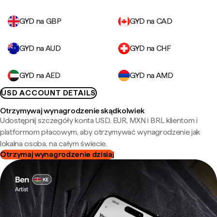
GYD na GBP
GYD na CAD
GYD na AUD
GYD na CHF
GYD na AED
GYD na AMD
USD ACCOUNT DETAILS
Otrzymywaj wynagrodzenie skądkolwiek
Udostępnij szczegóły konta USD, EUR, MXN i BRL klientom i
platformom płacowym, aby otrzymywać wynagrodzenie jak
lokalna osoba, na całym świecie.
Otrzymaj wynagrodzenie dzisiaj