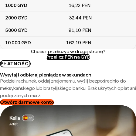
1000
GYD
16
,22
PEN
2000
GYD
32
,44
PEN
5000
GYD
81
,10
PEN
10 000
GYD
162
,19
PEN
Chcesz przeliczyć w drugą stronę?
Przelicz PEN na GYD
PŁATNOŚCI
Wysyłaj i odbieraj pieniądze w sekundach
Podziel rachunek, oddaj znajomemu, wyślij bezpośrednio do
meksykańskiego lub brazylijskiego banku. Brak ukrytych opłat ani
podejrzanych marż.
Otwórz darmowe konto