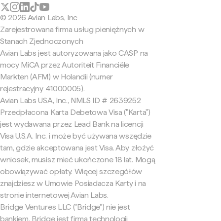
© 2026 Avian Labs, Inc
Zarejestrowana firma usług pieniężnych w
Stanach Zjednoczonych
Avian Labs jest autoryzowana jako CASP na
mocy MiCA przez Autoriteit Financiële
Markten (AFM) w Holandii (numer
rejestracyjny 41000005).
Avian Labs USA, Inc., NMLS ID # 2639252
Przedpłacona Karta Debetowa Visa ("Karta")
jest wydawana przez Lead Bank na licencji
Visa U.S.A. Inc. i może być używana wszędzie
tam, gdzie akceptowana jest Visa. Aby złożyć
wniosek, musisz mieć ukończone 18 lat. Mogą
obowiązywać opłaty. Więcej szczegółów
znajdziesz w Umowie Posiadacza Karty i na
stronie internetowej Avian Labs.
Bridge Ventures LLC ("Bridge") nie jest
bankiem. Bridge jest firmą technologii